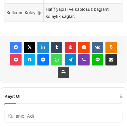
Hafif yapısı ve kablosuz bağlantı
Kullanım Kolaylığı
kolaylık sağlar.
Facebook
X
LinkedIn
Tumblr
Pinterest
Reddit
VKontakte
Odnok
Pocket
Skype
Messenger
WhatsApp
Telegram
Viber
Line
E-Posta ile payla
Yazdır
Kayıt Ol