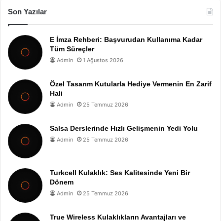
Son Yazılar
E İmza Rehberi: Başvurudan Kullanıma Kadar
Tüm Süreçler
Admin
1 Ağustos 2026
Özel Tasarım Kutularla Hediye Vermenin En Zarif
Hali
Admin
25 Temmuz 2026
Salsa Derslerinde Hızlı Gelişmenin Yedi Yolu
Admin
25 Temmuz 2026
Turkcell Kulaklık: Ses Kalitesinde Yeni Bir
Dönem
Admin
25 Temmuz 2026
True Wireless Kulaklıkların Avantajları ve