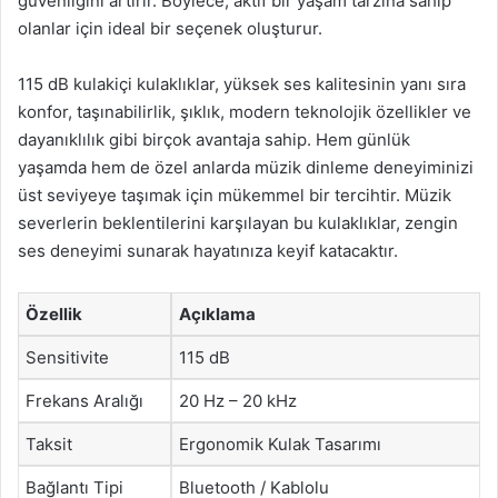
güvenliğini artırır. Böylece, aktif bir yaşam tarzına sahip
olanlar için ideal bir seçenek oluşturur.
115 dB kulakiçi kulaklıklar, yüksek ses kalitesinin yanı sıra
konfor, taşınabilirlik, şıklık, modern teknolojik özellikler ve
dayanıklılık gibi birçok avantaja sahip. Hem günlük
yaşamda hem de özel anlarda müzik dinleme deneyiminizi
üst seviyeye taşımak için mükemmel bir tercihtir. Müzik
severlerin beklentilerini karşılayan bu kulaklıklar, zengin
ses deneyimi sunarak hayatınıza keyif katacaktır.
Özellik
Açıklama
Sensitivite
115 dB
Frekans Aralığı
20 Hz – 20 kHz
Taksit
Ergonomik Kulak Tasarımı
Bağlantı Tipi
Bluetooth / Kablolu