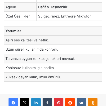
Ağırlık
Hafif & Taşınabilir
Özel Özellikler
Su geçirmez, Entregre Mikrofon
Yorumlar
Aşırı ses kalitesi ve netlik.
Uzun süreli kullanımda konforlu.
Tarzınıza uygun renk seçenekleri mevcut.
Kablosuz kullanım için harika.
Yüksek dayanıklılık, uzun ömürlü.
Facebook
X
LinkedIn
Tumblr
Pinterest
Reddit
VKontakte
Odnok