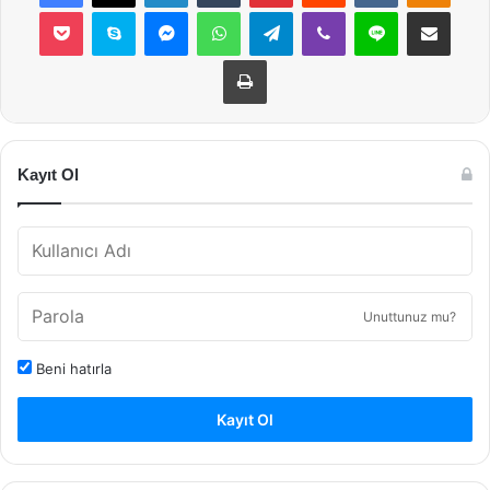
Pocket
Skype
Messenger
WhatsApp
Telegram
Viber
Line
E-Posta ile payla
Yazdır
Kayıt Ol
Unuttunuz mu?
Beni hatırla
Kayıt Ol