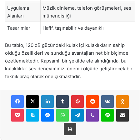
Uygulama
Müzik dinleme, telefon görüşmeleri, ses
Alanları
mühendisliği
Tasarımlar
Hafif, taşınabilir ve dayanıklı
Bu tablo, 120 dB gücündeki kulak içi kulaklıkların sahip
olduğu özellikleri ve sunduğu avantajları net bir biçimde
özetlemektedir. Kapsamlı bir şekilde ele alındığında, bu
kulaklıklar ses deneyiminizi önemli ölçüde geliştirecek bir
teknik araç olarak öne çıkmaktadır.
Facebook
X
LinkedIn
Tumblr
Pinterest
Reddit
VKontakte
Odnok
Pocket
Skype
Messenger
WhatsApp
Telegram
Viber
Line
E-Posta ile payla
Yazdır