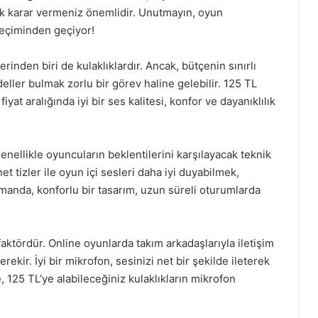
ak karar vermeniz önemlidir. Unutmayın, oyun
seçiminden geçiyor!
inden biri de kulaklıklardır. Ancak, bütçenin sınırlı
eller bulmak zorlu bir görev haline gelebilir. 125 TL
t aralığında iyi bir ses kalitesi, konfor ve dayanıklılık
nellikle oyuncuların beklentilerini karşılayacak teknik
 net tizler ile oyun içi sesleri daha iyi duyabilmek,
amanda, konforlu bir tasarım, uzun süreli oturumlarda
 faktördür. Online oyunlarda takım arkadaşlarıyla iletişim
rekir. İyi bir mikrofon, sesinizi net bir şekilde ileterek
, 125 TL’ye alabileceğiniz kulaklıkların mikrofon