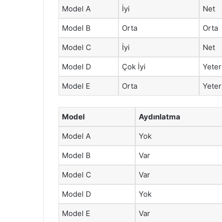
Model A
İyi
Net
Model B
Orta
Orta
Model C
İyi
Net
Model D
Çok İyi
Yeter
Model E
Orta
Yeter
Model
Aydınlatma
Model A
Yok
Model B
Var
Model C
Var
Model D
Yok
Model E
Var