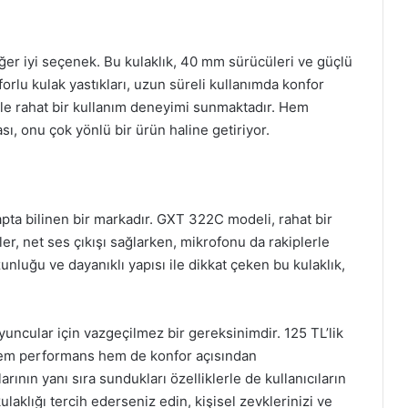
ğer iyi seçenek. Bu kulaklık, 40 mm sürücüleri ve güçlü
nforlu kulak yastıkları, uzun süreli kullanımda konfor
ile rahat bir kullanım deneyimi sunmaktadır. Hem
ı, onu çok yönlü bir ürün haline getiriyor.
ta bilinen bir markadır. GXT 322C modeli, rahat bir
er, net ses çıkışı sağlarken, mikrofonu da rakiplerle
zunluğu ve dayanıklı yapısı ile dikkat çeken bu kulaklık,
oyuncular için vazgeçilmez bir gereksinimdir. 125 TL’lik
, hem performans hem de konfor açısından
larının yanı sıra sundukları özelliklerle de kullanıcıların
aklığı tercih ederseniz edin, kişisel zevklerinizi ve