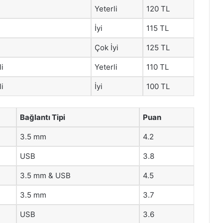
Yeterli
120 TL
İyi
115 TL
Çok İyi
125 TL
li
Yeterli
110 TL
li
İyi
100 TL
Bağlantı Tipi
Puan
3.5 mm
4.2
USB
3.8
3.5 mm & USB
4.5
3.5 mm
3.7
USB
3.6