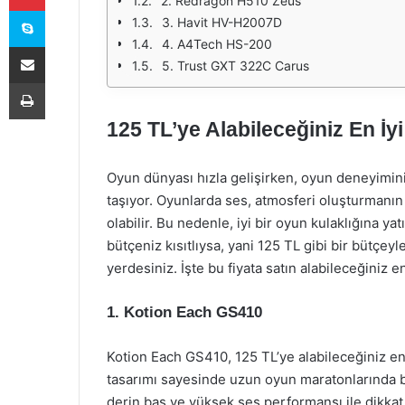
2. Redragon H510 Zeus
Skype
3. Havit HV-H2007D
4. A4Tech HS-200
E-Posta ile paylaş
5. Trust GXT 322C Carus
Yazdır
125 TL’ye Alabileceğiniz En İy
Oyun dünyası hızla gelişirken, oyun deneyimi
taşıyor. Oyunlarda ses, atmosferi oluşturmanın 
olabilir. Bu nedenle, iyi bir oyun kulaklığına ya
bütçeniz kısıtlıysa, yani 125 TL gibi bir bütçeyl
yerdesiniz. İşte bu fiyata satın alabileceğiniz en
1.
Kotion Each GS410
Kotion Each GS410, 125 TL’ye alabileceğiniz en 
tasarımı sayesinde uzun oyun maratonlarında bi
derin bas ve yüksek ses performansı ile dikkat