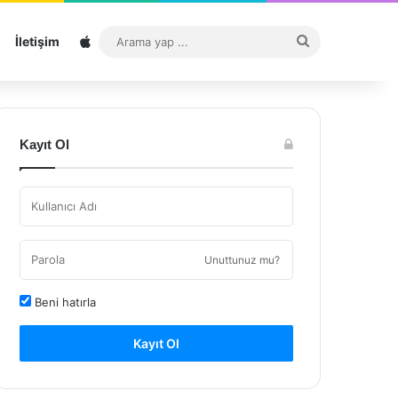
Sitemap
Arama
İletişim
yap
...
Kayıt Ol
Unuttunuz mu?
Beni hatırla
Kayıt Ol