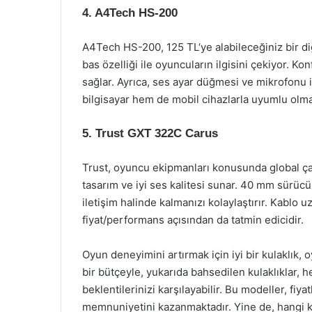
4.
A4Tech HS-200
A4Tech HS-200, 125 TL‘ye alabileceğiniz bir di
bas özelliği ile oyuncuların ilgisini çekiyor. Ko
sağlar. Ayrıca, ses ayar düğmesi ve mikrofonu 
bilgisayar hem de mobil cihazlarla uyumlu olmas
5.
Trust GXT 322C Carus
Trust, oyuncu ekipmanları konusunda global çap
tasarım ve iyi ses kalitesi sunar. 40 mm sürücül
iletişim halinde kalmanızı kolaylaştırır. Kablo u
fiyat/performans açısından da tatmin edicidir.
Oyun deneyimini artırmak için iyi bir kulaklık, 
bir bütçeyle, yukarıda bahsedilen kulaklıklar
beklentilerinizi karşılayabilir. Bu modeller, fiyat
memnuniyetini kazanmaktadır. Yine de, hangi kul