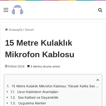
Menü
Ar
Anasayfa
/
Genel
15 Metre Kulaklık
Mikrofon Kablosu
9 Ekim 2024
3 dakika okuma süresi
15 Metre Kulaklık Mikrofon Kablosu: Yüksek Kalite Ses Deneyimi İçin İdeal Seçim
Uzun Kabloların Avantajları
Ses Kalitesi ve Dayanıklılık
Uygulama Alanları