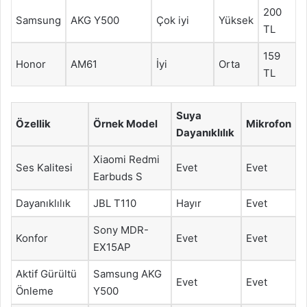
200
Samsung
AKG Y500
Çok iyi
Yüksek
TL
159
Honor
AM61
İyi
Orta
TL
Suya
Özellik
Örnek Model
Mikrofon
Dayanıklılık
Xiaomi Redmi
Ses Kalitesi
Evet
Evet
Earbuds S
Dayanıklılık
JBL T110
Hayır
Evet
Sony MDR-
Konfor
Evet
Evet
EX15AP
Aktif Gürültü
Samsung AKG
Evet
Evet
Önleme
Y500