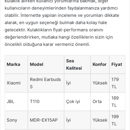
kulaklık alırken kullanıcı yorumlarına bakmak, diğer
kullanıcıların deneyimlerinden faydalanmanıza yardımcı
olabilir. İnternette yapılan inceleme ve yorumları dikkate
alarak, en uygun seçeneği bulmak daha kolay hale
gelecektir. Kulaklıkların fiyat-performans oranını
değerlendirirken, mutlaka hangi özelliklerin sizin için
öncelikli olduğuna karar vermeniz önemli.
Ses
Marka
Model
Konfor
Fiyat
Kalitesi
Redmi Earbuds
179
Xiaomi
İyi
Yüksek
S
TL
189
JBL
T110
Çok iyi
Orta
TL
199
Sony
MDR-EX15AP
İyi
Yüksek
TL