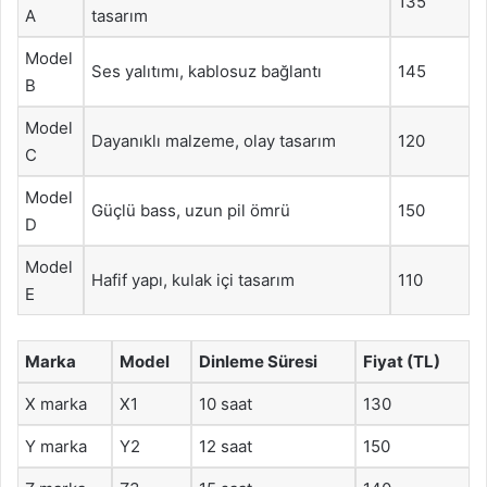
135
A
tasarım
Model
Ses yalıtımı, kablosuz bağlantı
145
B
Model
Dayanıklı malzeme, olay tasarım
120
C
Model
Güçlü bass, uzun pil ömrü
150
D
Model
Hafif yapı, kulak içi tasarım
110
E
Marka
Model
Dinleme Süresi
Fiyat (TL)
X marka
X1
10 saat
130
Y marka
Y2
12 saat
150