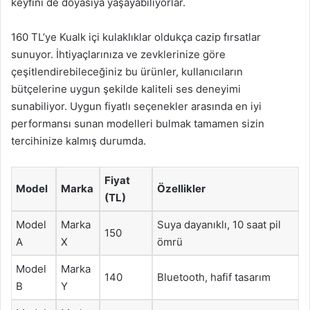
keyfini de doyasıya yaşayabiliyorlar.
160 TL’ye Kualk içi kulaklıklar oldukça cazip fırsatlar
sunuyor. İhtiyaçlarınıza ve zevklerinize göre
çeşitlendirebileceğiniz bu ürünler, kullanıcıların
bütçelerine uygun şekilde kaliteli ses deneyimi
sunabiliyor. Uygun fiyatlı seçenekler arasında en iyi
performansı sunan modelleri bulmak tamamen sizin
tercihinize kalmış durumda.
Fiyat
Model
Marka
Özellikler
(TL)
Model
Marka
Suya dayanıklı, 10 saat pil
150
A
X
ömrü
Model
Marka
140
Bluetooth, hafif tasarım
B
Y