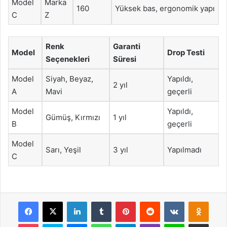
Model
Marka
160
Yüksek bas, ergonomik yapı
C
Z
Renk
Garanti
Model
Drop Testi
Seçenekleri
Süresi
Model
Siyah, Beyaz,
Yapıldı,
2 yıl
A
Mavi
geçerli
Model
Yapıldı,
Gümüş, Kırmızı
1 yıl
B
geçerli
Model
Sarı, Yeşil
3 yıl
Yapılmadı
C
Facebook
X
LinkedIn
Tumblr
Pinterest
Reddit
VKontakte
Odnok
Pocket
Skype
Messenger
WhatsApp
Telegram
Viber
Line
E-Posta ile payla