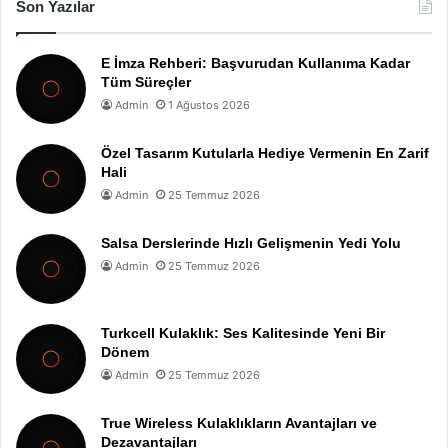
Son Yazılar
E İmza Rehberi: Başvurudan Kullanıma Kadar
Tüm Süreçler
Admin
1 Ağustos 2026
Özel Tasarım Kutularla Hediye Vermenin En Zarif
Hali
Admin
25 Temmuz 2026
Salsa Derslerinde Hızlı Gelişmenin Yedi Yolu
Admin
25 Temmuz 2026
Turkcell Kulaklık: Ses Kalitesinde Yeni Bir
Dönem
Admin
25 Temmuz 2026
True Wireless Kulaklıkların Avantajları ve
Dezavantajları