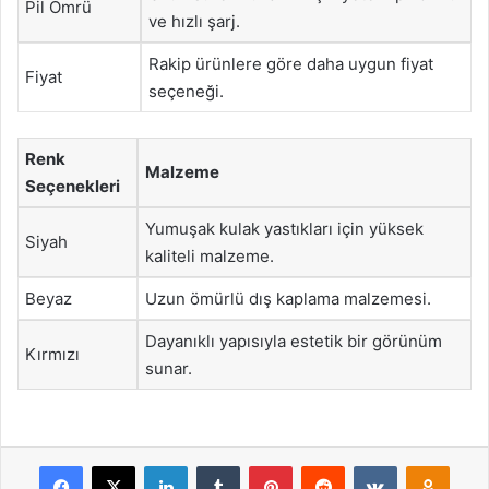
Pil Ömrü
ve hızlı şarj.
Rakip ürünlere göre daha uygun fiyat
Fiyat
seçeneği.
Renk
Malzeme
Seçenekleri
Yumuşak kulak yastıkları için yüksek
Siyah
kaliteli malzeme.
Beyaz
Uzun ömürlü dış kaplama malzemesi.
Dayanıklı yapısıyla estetik bir görünüm
Kırmızı
sunar.
Facebook
X
LinkedIn
Tumblr
Pinterest
Reddit
VKontakte
Odnok