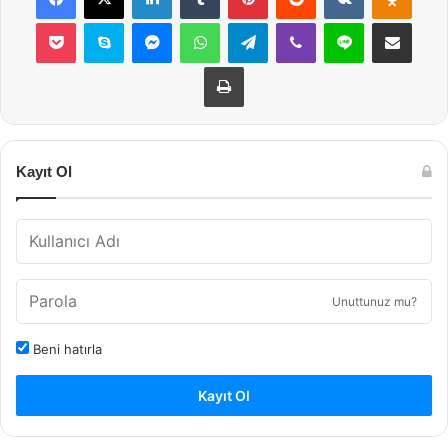
Pocket
Skype
Messenger
WhatsApp
Telegram
Viber
Line
E-Posta ile payla
Yazdır
Kayıt Ol
Unuttunuz mu?
Beni hatırla
Kayıt Ol