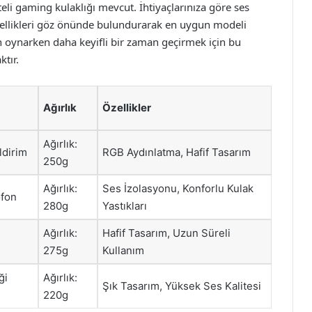
teli gaming kulaklığı mevcut. İhtiyaçlarınıza göre ses
özellikleri göz önünde bulundurarak en uygun modeli
un oynarken daha keyifli bir zaman geçirmek için bu
ktır.
Ağırlık
Özellikler
Ağırlık:
ldirim
RGB Aydınlatma, Hafif Tasarım
250g
Ağırlık:
Ses İzolasyonu, Konforlu Kulak
ofon
280g
Yastıkları
Ağırlık:
Hafif Tasarım, Uzun Süreli
275g
Kullanım
ği
Ağırlık:
Şık Tasarım, Yüksek Ses Kalitesi
220g