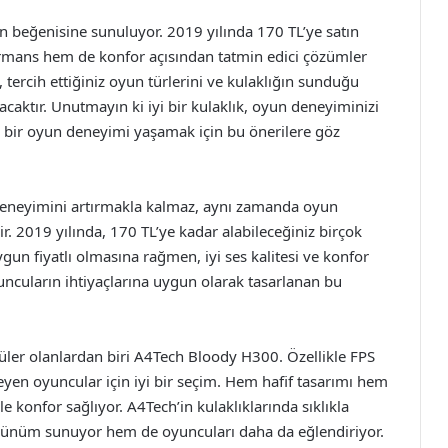
beğenisine sunuluyor. 2019 yılında 170 TL’ye satın
ormans hem de konfor açısından tatmin edici çözümler
 tercih ettiğiniz oyun türlerini ve kulaklığın sunduğu
caktır. Unutmayın ki iyi bir kulaklık, oyun deneyiminizi
ili bir oyun deneyimi yaşamak için bu önerilere göz
 deneyimini artırmakla kalmaz, aynı zamanda oyun
ir. 2019 yılında, 170 TL’ye kadar alabileceğiniz birçok
ygun fiyatlı olmasına rağmen, iyi ses kalitesi ve konfor
ncuların ihtiyaçlarına uygun olarak tasarlanan bu
püler olanlardan biri A4Tech Bloody H300. Özellikle FPS
eyen oyuncular için iyi bir seçim. Hem hafif tasarımı hem
e konfor sağlıyor. A4Tech’in kulaklıklarında sıklıkla
rünüm sunuyor hem de oyuncuları daha da eğlendiriyor.