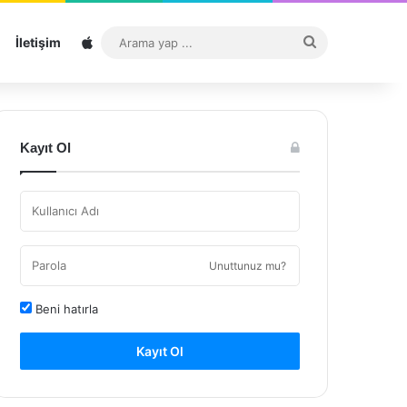
Sitemap
Arama
İletişim
yap
...
Kayıt Ol
Unuttunuz mu?
Beni hatırla
Kayıt Ol