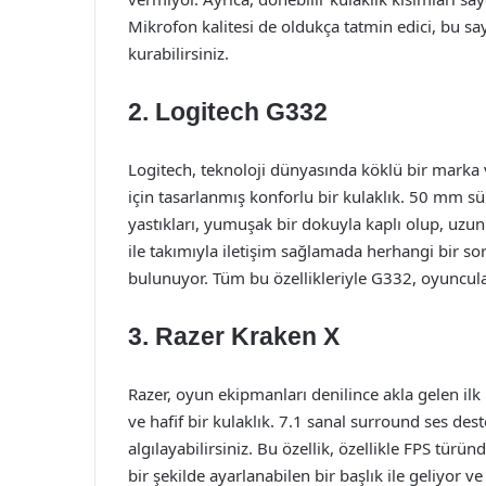
Mikrofon kalitesi de oldukça tatmin edici, bu say
kurabilirsiniz.
2.
Logitech G332
Logitech, teknoloji dünyasında köklü bir marka
için tasarlanmış konforlu bir kulaklık. 50 mm sür
yastıkları, yumuşak bir dokuyla kaplı olup, uzun
ile takımıyla iletişim sağlamada herhangi bir s
bulunuyor. Tüm bu özellikleriyle G332, oyuncular
3.
Razer Kraken X
Razer, oyun ekipmanları denilince akla gelen ilk
ve hafif bir kulaklık. 7.1 sanal surround ses des
algılayabilirsiniz. Bu özellik, özellikle FPS tür
bir şekilde ayarlanabilen bir başlık ile geliyor 