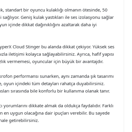
k, standart bir oyuncu kulaklığı olmanın ötesinde, 50
ağlıyor. Geniş kulak yastıkları ile ses izolasyonu sağlar
un içinde dikkat dağınıklığını azaltarak daha iyi
 HyperX Cloud Stinger bu alanda dikkat çekiyor. Yüksek ses
la iletişimi kolayca sağlayabilirsiniz. Ayrıca, hafif yapısı
zlık vermemesi, oyuncular için büyük bir avantajdır.
ikrofon performansı sunarken, aynı zamanda şık tasarımı
le, oyun içindeki tüm detayları rahatça duyabilirsiniz.
sları sırasında bile konforlu bir kullanıma olanak tanır.
 yorumlarını dikkate almak da oldukça faydalıdır. Farklı
n en uygun olacağına dair ipuçları verebilir. Bu sayede
ale getirebilirsiniz.