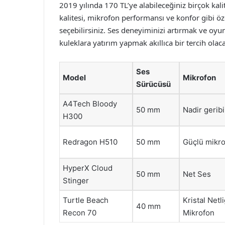
2019 yılında 170 TL’ye alabileceğiniz birçok kali
kalitesi, mikrofon performansı ve konfor gibi 
seçebilirsiniz. Ses deneyiminizi artırmak ve oy
kuleklara yatırım yapmak akıllıca bir tercih olaca
Ses
Model
Mikrofon
Sürücüsü
A4Tech Bloody
50 mm
Nadir geribi
H300
Redragon H510
50 mm
Güçlü mikr
HyperX Cloud
50 mm
Net Ses
Stinger
Turtle Beach
Kristal Netli
40 mm
Recon 70
Mikrofon