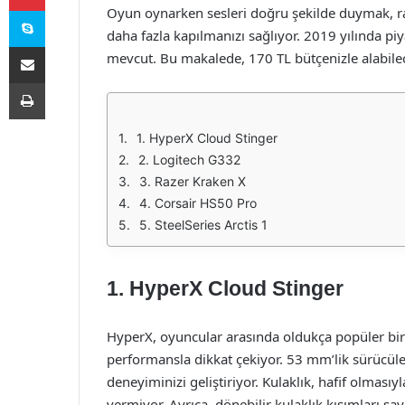
Skype
Oyun oynarken sesleri doğru şekilde duymak, rak
daha fazla kapılmanızı sağlıyor. 2019 yılında piy
E-Posta ile paylaş
mevcut. Bu makalede, 170 TL bütçenizle alabilec
Yazdır
1. HyperX Cloud Stinger
2. Logitech G332
3. Razer Kraken X
4. Corsair HS50 Pro
5. SteelSeries Arctis 1
1.
HyperX Cloud Stinger
HyperX, oyuncular arasında oldukça popüler bir
performansla dikkat çekiyor. 53 mm’lik sürücüle
deneyiminizi geliştiriyor. Kulaklık, hafif olmasıy
vermiyor. Ayrıca, dönebilir kulaklık kısımları sa