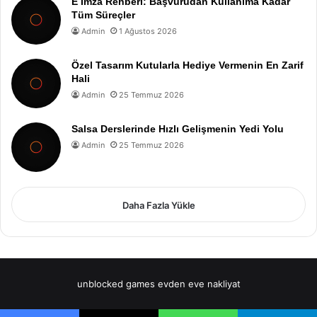
E İmza Rehberi: Başvurudan Kullanıma Kadar
Tüm Süreçler
Admin
1 Ağustos 2026
Özel Tasarım Kutularla Hediye Vermenin En Zarif
Hali
Admin
25 Temmuz 2026
Salsa Derslerinde Hızlı Gelişmenin Yedi Yolu
Admin
25 Temmuz 2026
Daha Fazla Yükle
unblocked games
evden eve nakliyat