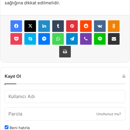
sağlığına dikkat edilmelidir.
Facebook
X
LinkedIn
Tumblr
Pinterest
Reddit
VKontakte
Odnok
Pocket
Skype
Messenger
WhatsApp
Telegram
Viber
Line
E-Posta ile payla
Yazdır
Kayıt Ol
Unuttunuz mu?
Beni hatırla