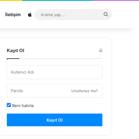
Sitemap
Arama
İletişim
yap
...
Kayıt Ol
Unuttunuz mu?
Beni hatırla
Kayıt Ol