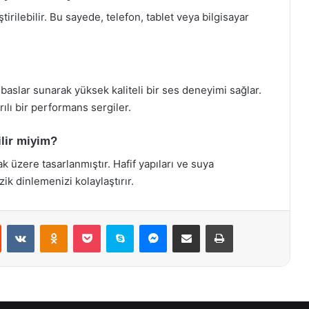
tirilebilir. Bu sayede, telefon, tablet veya bilgisayar
n baslar sunarak yüksek kaliteli bir ses deneyimi sağlar.
ılı bir performans sergiler.
ilir miyim?
k üzere tasarlanmıştır. Hafif yapıları ve suya
ik dinlemenizi kolaylaştırır.
st
Reddit
VKontakte
Odnoklassniki
Pocket
Skype
Messenger
E-Posta ile paylaş
Yazdır