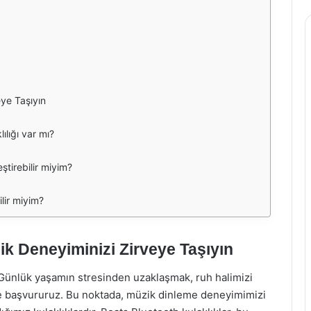
eye Taşıyın
ılığı var mı?
eştirebilir miyim?
lir miyim?
ik Deneyiminizi Zirveye Taşıyın
 Günlük yaşamın stresinden uzaklaşmak, ruh halimizi
e başvururuz. Bu noktada, müzik dinleme deneyimimizi