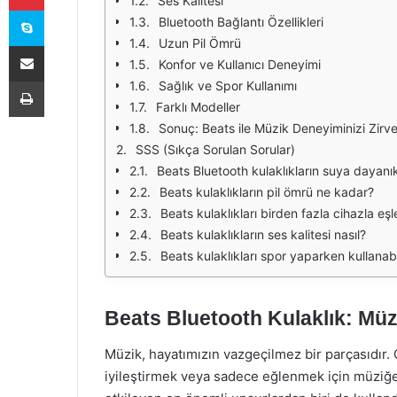
Ses Kalitesi
Skype
Bluetooth Bağlantı Özellikleri
Uzun Pil Ömrü
E-Posta ile paylaş
Konfor ve Kullanıcı Deneyimi
Yazdır
Sağlık ve Spor Kullanımı
Farklı Modeller
Sonuç: Beats ile Müzik Deneyiminizi Zirv
SSS (Sıkça Sorulan Sorular)
Beats Bluetooth kulaklıkların suya dayanıkl
Beats kulaklıkların pil ömrü ne kadar?
Beats kulaklıkları birden fazla cihazla eşl
Beats kulaklıkların ses kalitesi nasıl?
Beats kulaklıkları spor yaparken kullanabi
Beats Bluetooth Kulaklık: Müz
Müzik, hayatımızın vazgeçilmez bir parçasıdır.
iyileştirmek veya sadece eğlenmek için müziğ