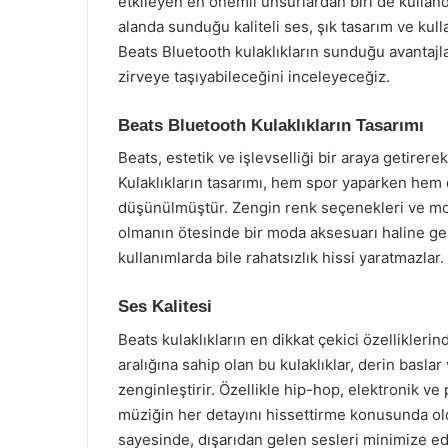
etkileyen en önemli unsurlardan biri de kullandı
alanda sunduğu kaliteli ses, şık tasarım ve kulla
Beats Bluetooth kulaklıkların sunduğu avantajlar
zirveye taşıyabileceğini inceleyeceğiz.
Beats Bluetooth Kulaklıkların Tasarımı
Beats, estetik ve işlevselliği bir araya getirer
Kulaklıkların tasarımı, hem spor yaparken hem
düşünülmüştür. Zengin renk seçenekleri ve moder
olmanın ötesinde bir moda aksesuarı haline gelm
kullanımlarda bile rahatsızlık hissi yaratmazlar.
Ses Kalitesi
Beats kulaklıkların en dikkat çekici özelliklerin
aralığına sahip olan bu kulaklıklar, derin basla
zenginleştirir. Özellikle hip-hop, elektronik ve 
müziğin her detayını hissettirme konusunda oldu
sayesinde, dışarıdan gelen sesleri minimize ede