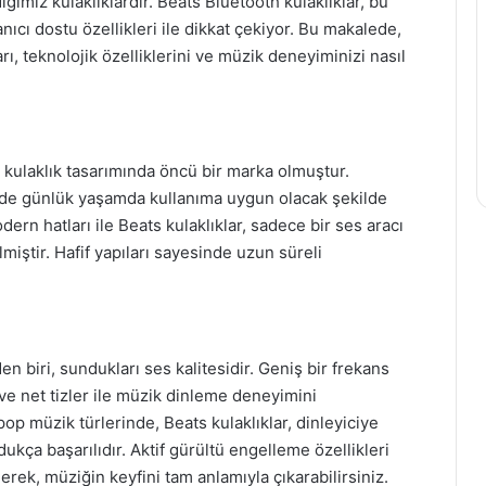
ğımız kulaklıklardır. Beats Bluetooth kulaklıklar, bu
nıcı dostu özellikleri ile dikkat çekiyor. Bu makalede,
ı, teknolojik özelliklerini ve müzik deneyiminizi nasıl
ek kulaklık tasarımında öncü bir marka olmuştur.
 de günlük yaşamda kullanıma uygun olacak şekilde
n hatları ile Beats kulaklıklar, sadece bir ses aracı
iştir. Hafif yapıları sayesinde uzun süreli
den biri, sundukları ses kalitesidir. Geniş bir frekans
r ve net tizler ile müzik dinleme deneyimini
pop müzik türlerinde, Beats kulaklıklar, dinleyiciye
kça başarılıdır. Aktif gürültü engelleme özellikleri
rek, müziğin keyfini tam anlamıyla çıkarabilirsiniz.