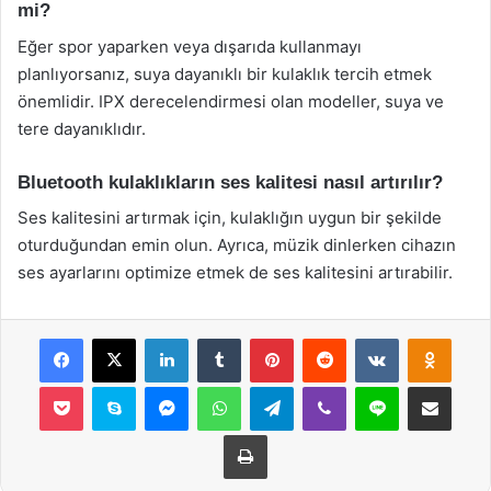
mi?
Eğer spor yaparken veya dışarıda kullanmayı
planlıyorsanız, suya dayanıklı bir kulaklık tercih etmek
önemlidir. IPX derecelendirmesi olan modeller, suya ve
tere dayanıklıdır.
Bluetooth kulaklıkların ses kalitesi nasıl artırılır?
Ses kalitesini artırmak için, kulaklığın uygun bir şekilde
oturduğundan emin olun. Ayrıca, müzik dinlerken cihazın
ses ayarlarını optimize etmek de ses kalitesini artırabilir.
Facebook
X
LinkedIn
Tumblr
Pinterest
Reddit
VKontakte
Odnok
Pocket
Skype
Messenger
WhatsApp
Telegram
Viber
Line
E-Posta ile payla
Yazdır