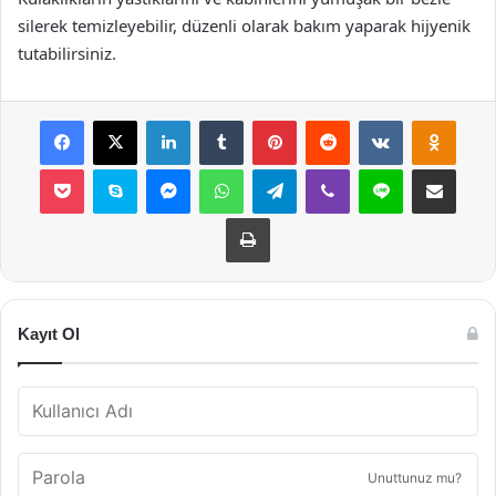
silerek temizleyebilir, düzenli olarak bakım yaparak hijyenik
tutabilirsiniz.
Facebook
X
LinkedIn
Tumblr
Pinterest
Reddit
VKontakte
Odnok
Pocket
Skype
Messenger
WhatsApp
Telegram
Viber
Line
E-Posta ile payla
Yazdır
Kayıt Ol
Unuttunuz mu?