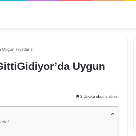
a Uygun Fiyatlarla!
GittiGidiyor’da Uygun
3 dakika okuma süresi
arla!