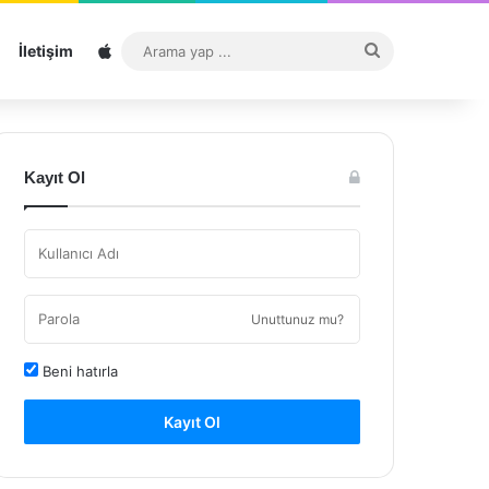
Sitemap
Arama
İletişim
yap
...
Kayıt Ol
Unuttunuz mu?
Beni hatırla
Kayıt Ol