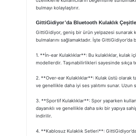
özelliklerle kullanıcıların beğenisine sunulmak
bulmayı kolaylaştırır.
GittiGidiyor’da Bluetooth Kulaklık Çeşitle
GittiGidiyor, geniş bir ürün yelpazesi sunarak k
bulmalarını sağlamaktadır. İşte GittiGidiyor’da b
1. **İn-ear Kulaklıklar**: Bu kulaklıklar, kulak 
modellerdir. Taşınabilirlikleri sayesinde sıkça te
2. **Over-ear Kulaklıklar**: Kulak üstü olarak t
ve genellikle daha iyi ses yalıtımı sunar. Uzun s
3. **Sportif Kulaklıklar**: Spor yaparken kulla
dayanıklı ve genellikle daha sıkı bir yapıya sa
indirilir.
4. **Kablosuz Kulaklık Setleri**: GittiGidiyor’d