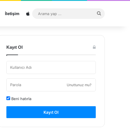
Sitemap
Arama
İletişim
yap
...
Kayıt Ol
Unuttunuz mu?
Beni hatırla
Kayıt Ol