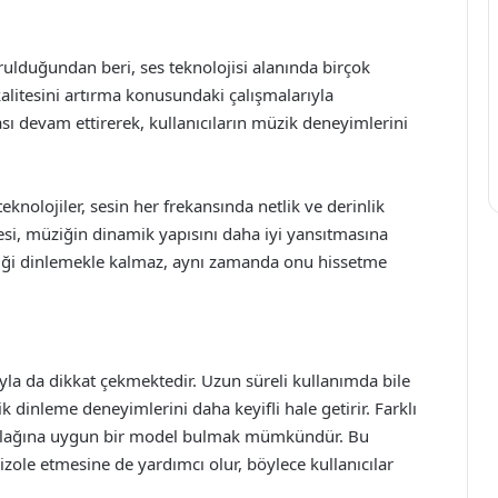
ulduğundan beri, ses teknolojisi alanında birçok
s kalitesini artırma konusundaki çalışmalarıyla
ası devam ettirerek, kullanıcıların müzik deneyimlerini
teknolojiler, sesin her frekansında netlik ve derinlik
mesi, müziğin dinamik yapısını daha iyi yansıtmasına
üziği dinlemekle kalmaz, aynı zamanda onu hissetme
ıyla da dikkat çekmektedir. Uzun süreli kullanımda bile
k dinleme deneyimlerini daha keyifli hale getirir. Farklı
n kulağına uygun bir model bulmak mümkündür. Bu
ü izole etmesine de yardımcı olur, böylece kullanıcılar