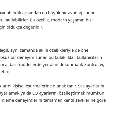
taşınabilirlik açısından da büyük bir avantaj sunar.
llanılabilirler. Bu özellik, modern yaşamın hızlı
in oldukça değerlidir.
değil, aynı zamanda akıllı özellikleriyle de öne
osuz bir deneyim sunan bu kulaklıklar, kullanıcıların
yrıca, bazı modellerde yer alan dokunmatik kontroller,
tirir.
arını kişiselleştirmelerine olanak tanır. Ses ayarlarını
i ayarlamak ya da EQ ayarlarını özelleştirmek mümkün
zik dinleme deneyimlerini tamamen kendi zevklerine göre