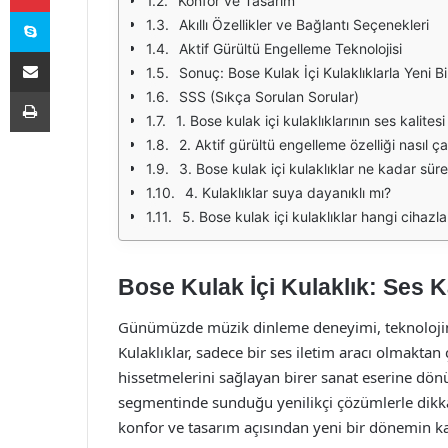
Konfor ve Tasarım
Skype
Akıllı Özellikler ve Bağlantı Seçenekleri
Aktif Gürültü Engelleme Teknolojisi
E-Posta ile paylaş
Sonuç: Bose Kulak İçi Kulaklıklarla Yeni 
Yazdır
SSS (Sıkça Sorulan Sorular)
1. Bose kulak içi kulaklıklarının ses kalitesi
2. Aktif gürültü engelleme özelliği nasıl çal
3. Bose kulak içi kulaklıklar ne kadar sür
4. Kulaklıklar suya dayanıklı mı?
5. Bose kulak içi kulaklıklar hangi cihazl
Bose Kulak İçi Kulaklık: Ses 
Günümüzde müzik dinleme deneyimi, teknolojinin
Kulaklıklar, sadece bir ses iletim aracı olmaktan
hissetmelerini sağlayan birer sanat eserine dön
segmentinde sunduğu yenilikçi çözümlerle dikkat 
konfor ve tasarım açısından yeni bir dönemin ka