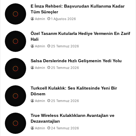
E İmza Rehberi: Başvurudan Kullanıma Kadar
Tüm Süreçler
Admin
1 Ağustos 2026
Özel Tasarım Kutularla Hediye Vermenin En Zarif
Hali
Admin
25 Temmuz 2026
Salsa Derslerinde Hızlı Gelişmenin Yedi Yolu
Admin
25 Temmuz 2026
Turkcell Kulaklık: Ses Kalitesinde Yeni Bir
Dönem
Admin
25 Temmuz 2026
True Wireless Kulaklıkların Avantajları ve
Dezavantajları
Admin
24 Temmuz 2026