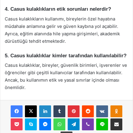
4. Casus kulaklıkların etik sorunları nelerdir?
Casus kulaklıkların kullanımı, bireylerin özel hayatına
müdahale anlamına gelir ve güven kaybına yol açabilir.
Ayrıca, eğitim alanında hile yapma girişimleri, akademik
dürüstlüğü tehdit etmektedir.
5. Casus kulaklıklar kimler tarafından kullanılabilir?
Casus kulaklıklar, bireyler, güvenlik birimleri, işverenler ve
öğrenciler gibi çeşitli kullanıcılar tarafından kullanılabilir.
Ancak, bu kullanımın etik ve yasal sınırlar içinde olması
önemlidir.
Facebook
X
LinkedIn
Tumblr
Pinterest
Reddit
VKontakte
Odnok
Pocket
Skype
Messenger
WhatsApp
Telegram
Viber
Line
E-Posta ile payla
Yazdır