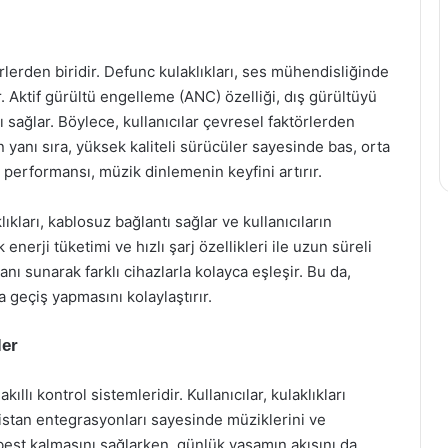
rlerden biridir. Defunc kulaklıkları, ses mühendisliğinde
. Aktif gürültü engelleme (ANC) özelliği, dış gürültüyü
ağlar. Böylece, kullanıcılar çevresel faktörlerden
 yanı sıra, yüksek kaliteli sürücüler sayesinde bas, orta
 performansı, müzik dinlemenin keyfini artırır.
ıkları, kablosuz bağlantı sağlar ve kullanıcıların
nerji tüketimi ve hızlı şarj özellikleri ile uzun süreli
kanı sunarak farklı cihazlarla kolayca eşleşir. Bu da,
da geçiş yapmasını kolaylaştırır.
ler
kıllı kontrol sistemleridir. Kullanıcılar, kulaklıkları
istan entegrasyonları sayesinde müziklerini ve
serbest kalmasını sağlarken, günlük yaşamın akışını da