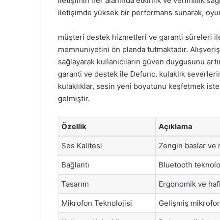
iletişimin her alanında etkinlik ve verimlilik sa
iletişimde yüksek bir performans sunarak, oyun
müşteri destek hizmetleri ve garanti süreleri il
memnuniyetini ön planda tutmaktadır. Alışveriş 
sağlayarak kullanıcıların güven duygusunu artı
garanti ve destek ile Defunc, kulaklık severler
kulaklıklar, sesin yeni boyutunu keşfetmek ist
gelmiştir.
Özellik
Açıklama
Ses Kalitesi
Zengin baslar ve n
Bağlantı
Bluetooth teknoloj
Tasarım
Ergonomik ve hafif
Mikrofon Teknolojisi
Gelişmiş mikrofon 