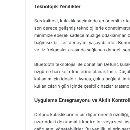
Teknolojik Yenilikler
Ses kalitesi, kulaklık seçiminde en önemli krite
son derece gelişmiş teknolojilerle donatılmıştır
minimize ederek sadece müziğe odaklanmanızı s
bağımsız bir ses deneyimi yaşayabilirler. Bunun
ve tiz frekanslar arasında sağlanan dengeli ses
Bluetooth teknolojisi ile donatılan Defunc kulakl
özgürce hareket etmelerine olanak tanır. Düşük e
kullanım için idealdir. Ayrıca, çoklu bağlantı im
kullanıcıların gün içinde çeşitli cihazlar arasın
Uygulama Entegrasyonu ve Akıllı Kontrol
Defunc kulaklıklarının bir diğer önemli özelliği, a
üzerindeki dokunmatik kontroller veya sesli as
çağrılarını yönetebilirler. Bu yenilik, ellerin 