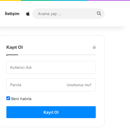
Sitemap
Arama
İletişim
yap
...
Kayıt Ol
Unuttunuz mu?
Beni hatırla
Kayıt Ol