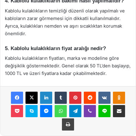
4. Kablolu kulaklıkların bakımı nasıl yapılmalıdır?
Kablolu kulaklıkların temizliği düzenli olarak yapılmalı ve
kabloların zarar görmemesi için dikkatli kullanılmalıdır.
Ayrıca, kulaklıkları nemden ve aşırı sıcaklıktan korumak
önemlidir.
5. Kablolu kulaklıkların fiyat aralığı nedir?
Kablolu kulaklıkların fiyatları, marka ve modeline göre
değişiklik göstermektedir. Genel olarak 50 TL’den başlayıp,
1000 TL ve üzeri fiyatlara kadar çıkabilmektedir.
Facebook
X
LinkedIn
Tumblr
Pinterest
Reddit
VKontakte
Odnok
Pocket
Skype
Messenger
WhatsApp
Telegram
Viber
Line
E-Posta ile payla
Yazdır