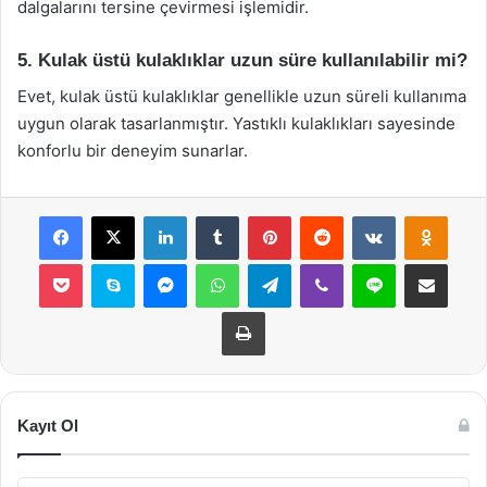
dalgalarını tersine çevirmesi işlemidir.
5. Kulak üstü kulaklıklar uzun süre kullanılabilir mi?
Evet, kulak üstü kulaklıklar genellikle uzun süreli kullanıma
uygun olarak tasarlanmıştır. Yastıklı kulaklıkları sayesinde
konforlu bir deneyim sunarlar.
Facebook
X
LinkedIn
Tumblr
Pinterest
Reddit
VKontakte
Odnok
Pocket
Skype
Messenger
WhatsApp
Telegram
Viber
Line
E-Posta ile payla
Yazdır
Kayıt Ol