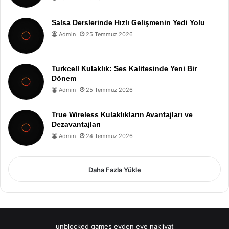
Salsa Derslerinde Hızlı Gelişmenin Yedi Yolu
Admin
25 Temmuz 2026
Turkcell Kulaklık: Ses Kalitesinde Yeni Bir
Dönem
Admin
25 Temmuz 2026
True Wireless Kulaklıkların Avantajları ve
Dezavantajları
Admin
24 Temmuz 2026
Daha Fazla Yükle
unblocked games
evden eve nakliyat