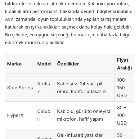
bildirimlerini dikkate almak önemlidir. Kullanıcı yorumları,
kulaklıkların performansı hakkında değerli bilgiler sunabilir.
Aynı zamanda, oyun topluluklarında yapılan tartışmalara
katılarak en iyi kulaklıkları seçmek daha kolay hale gelebilir.
Bu şekilde, en uygun seçeneği bulmak için daha fazla bilgi
edinmek mümkün olacaktır.
Fiyat
Marka
Model
Özellikler
Aralığı
100 –
Arctis
Kablosuz, 24 saat pil
SteelSeries
150
7
ömrü, konforlu tasarım
USD
80 –
Cloud
Kablolu, gürültü önleyici
HyperX
100
II
mikrofon, hafif yapım
USD
Gel-infused yastıklar,
50 –
Kraken