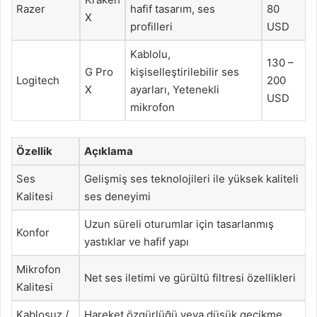
Razer
hafif tasarım, ses
80
X
profilleri
USD
Kablolu,
130 –
G Pro
kişiselleştirilebilir ses
Logitech
200
X
ayarları, Yetenekli
USD
mikrofon
Özellik
Açıklama
Ses
Gelişmiş ses teknolojileri ile yüksek kaliteli
Kalitesi
ses deneyimi
Uzun süreli oturumlar için tasarlanmış
Konfor
yastıklar ve hafif yapı
Mikrofon
Net ses iletimi ve gürültü filtresi özellikleri
Kalitesi
Kablosuz /
Hareket özgürlüğü veya düşük gecikme