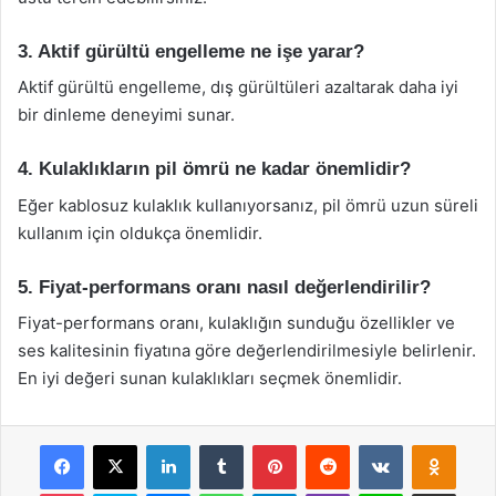
3. Aktif gürültü engelleme ne işe yarar?
Aktif gürültü engelleme, dış gürültüleri azaltarak daha iyi
bir dinleme deneyimi sunar.
4. Kulaklıkların pil ömrü ne kadar önemlidir?
Eğer kablosuz kulaklık kullanıyorsanız, pil ömrü uzun süreli
kullanım için oldukça önemlidir.
5. Fiyat-performans oranı nasıl değerlendirilir?
Fiyat-performans oranı, kulaklığın sunduğu özellikler ve
ses kalitesinin fiyatına göre değerlendirilmesiyle belirlenir.
En iyi değeri sunan kulaklıkları seçmek önemlidir.
Facebook
X
LinkedIn
Tumblr
Pinterest
Reddit
VKontakte
Odnok
Pocket
Skype
Messenger
WhatsApp
Telegram
Viber
Line
E-Posta ile payla