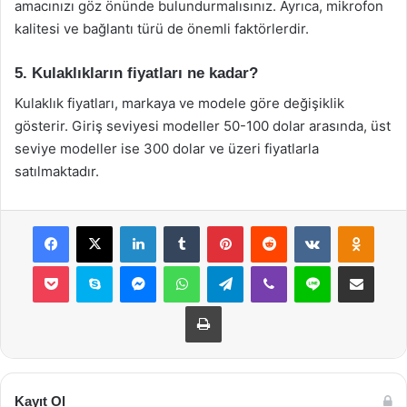
amacınızı göz önünde bulundurmalısınız. Ayrıca, mikrofon
kalitesi ve bağlantı türü de önemli faktörlerdir.
5. Kulaklıkların fiyatları ne kadar?
Kulaklık fiyatları, markaya ve modele göre değişiklik
gösterir. Giriş seviyesi modeller 50-100 dolar arasında, üst
seviye modeller ise 300 dolar ve üzeri fiyatlarla
satılmaktadır.
Facebook
X
LinkedIn
Tumblr
Pinterest
Reddit
VKontakte
Odnok
Pocket
Skype
Messenger
WhatsApp
Telegram
Viber
Line
E-Posta ile payla
Yazdır
Kayıt Ol