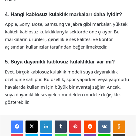
4. Hangi kablosuz kulaklık markaları daha iyidir?
Apple, Sony, Bose, Samsung ve Jabra gibi markalar, yüksek
kaliteli kablosuz kulaklıklarıyla sektörde öne çıkıyor. Bu
markaların ürünleri, genellikle ses kalitesi ve konfor
açısından kullanıcılar tarafından beğenilmektedir.
5. Suya dayanıklı kablosuz kulaklıklar var mı?
Evet, birçok kablosuz kulaklık modeli suya dayanıklılık
özelliğine sahiptir. Bu özellik, spor yaparken veya yağmurlu
havalarda kullanım için büyük bir avantaj sağlar. Ancak,
suya dayanıklılık seviyeleri modelden modele değişiklik
gösterebilir.
Facebook
X
LinkedIn
Tumblr
Pinterest
Reddit
VKontakte
Odnok
Pocket
Skype
Messenger
WhatsApp
Telegram
Viber
Line
E-Posta ile payla