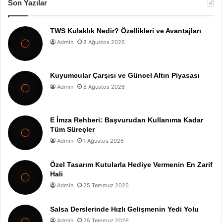
Son Yazılar
TWS Kulaklık Nedir? Özellikleri ve Avantajları
Admin
8 Ağustos 2026
Kuyumcular Çarşısı ve Güncel Altın Piyasası
Admin
8 Ağustos 2026
E İmza Rehberi: Başvurudan Kullanıma Kadar
Tüm Süreçler
Admin
1 Ağustos 2026
Özel Tasarım Kutularla Hediye Vermenin En Zarif
Hali
Admin
25 Temmuz 2026
Salsa Derslerinde Hızlı Gelişmenin Yedi Yolu
Admin
25 Temmuz 2026