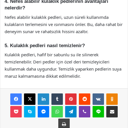
4. Nefes alabilir kulaklık pedlerinin avantajları
nelerdir?
Nefes alabilir kulaklık pedleri, uzun süreli kullanımda
kulakların terlemesini ve ısınmasını önler. Bu, daha rahat bir
deneyim sunar ve rahatsızlık hissini azaltır.
5. Kulaklık pedleri nasıl temizlenir?
Kulaklık pedleri, hafif bir sabunlu su ile silinerek
temizlenebilir. Deri pedler için özel deri temizleyicileri
kullanmak daha uygundur. Temizlik yaparken pedlerin suya
maruz kalmamasına dikkat edilmelidir.
Facebook
X
LinkedIn
Tumblr
Pinterest
Reddit
VKontakte
Odnok
Pocket
Skype
Messenger
WhatsApp
Telegram
Viber
Line
E-Posta ile payla
Yazdır