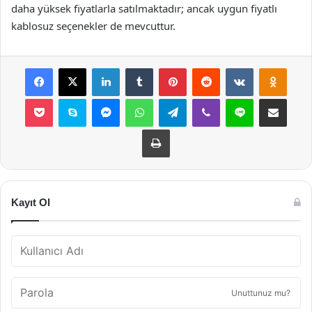
daha yüksek fiyatlarla satılmaktadır; ancak uygun fiyatlı
kablosuz seçenekler de mevcuttur.
Facebook
X
LinkedIn
Tumblr
Pinterest
Reddit
VKontakte
Odnok
Pocket
Skype
Messenger
WhatsApp
Telegram
Viber
Line
E-Posta ile payla
Yazdır
Kayıt Ol
Unuttunuz mu?