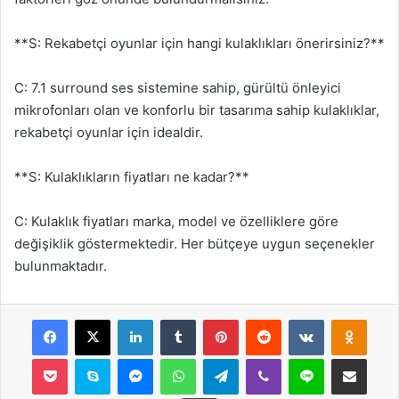
**S: Rekabetçi oyunlar için hangi kulaklıkları önerirsiniz?**
C: 7.1 surround ses sistemine sahip, gürültü önleyici
mikrofonları olan ve konforlu bir tasarıma sahip kulaklıklar,
rekabetçi oyunlar için idealdir.
**S: Kulaklıkların fiyatları ne kadar?**
C: Kulaklık fiyatları marka, model ve özelliklere göre
değişiklik göstermektedir. Her bütçeye uygun seçenekler
bulunmaktadır.
Facebook
X
LinkedIn
Tumblr
Pinterest
Reddit
VKontakte
Odnok
Pocket
Skype
Messenger
WhatsApp
Telegram
Viber
Line
E-Posta ile payla
Yazdır