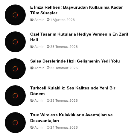
E İmza Rehberi: Başvurudan Kullanıma Kadar
Tüm Süreçler
Admin
1 Ağustos 2026
Özel Tasarım Kutularla Hediye Vermenin En Zarif
Hali
Admin
25 Temmuz 2026
Salsa Derslerinde Hızlı Gelişmenin Yedi Yolu
Admin
25 Temmuz 2026
Turkcell Kulaklık: Ses Kalitesinde Yeni Bir
Dönem
Admin
25 Temmuz 2026
True Wireless Kulaklıkların Avantajları ve
Dezavantajları
Admin
24 Temmuz 2026