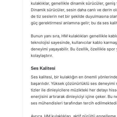
kulaklıklar, genellikle dinamik sürücüler, geniş
Dinamik sürücüler, sesin daha canlı ve derin o
de tiz seslerin net bir şekilde duyulmasına ola
güç gerektirmesi anlamına gelir; bu da ses kalite
Bunun yanı sıra, HM kulaklıkları genellikle kabl
teknolojisi sayesinde, kullanıcılar kablo karma
deneyimi yaşayabilir. Bu özellik, özellikle spo
kolaylaştırır.
Ses Kalitesi
Ses kalitesi, bir kulaklığın en önemli yönlerind
başarılıdır. Yüksek çözünürlüklü ses deneyimi s
tizler ile dinleyicilere müzikteki her detayı hiss
enerjisini artırarak dinleyiciyi içine çeker. B
ses mühendisleri tarafından tercih edilmektedi
Ayrıca, HM kulaklıkları, aktif gürültü engelleme 