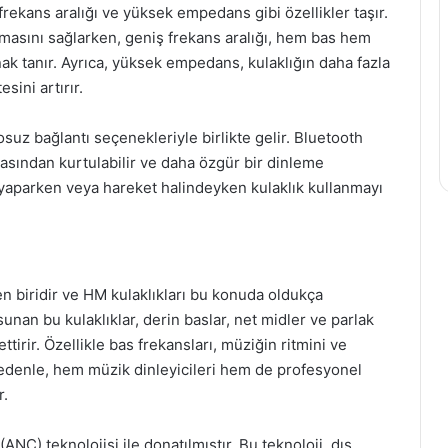
 frekans aralığı ve yüksek empedans gibi özellikler taşır.
lmasını sağlarken, geniş frekans aralığı, hem bas hem
nak tanır. Ayrıca, yüksek empedans, kulaklığın daha fazla
sini artırır.
osuz bağlantı seçenekleriyle birlikte gelir. Bluetooth
şasından kurtulabilir ve daha özgür bir dinleme
r yaparken veya hareket halindeyken kulaklık kullanmayı
en biridir ve HM kulaklıkları bu konuda oldukça
unan bu kulaklıklar, derin baslar, net midler ve parlak
ettirir. Özellikle bas frekansları, müziğin ritmini ve
u nedenle, hem müzik dinleyicileri hem de profesyonel
r.
(ANC) teknolojisi ile donatılmıştır. Bu teknoloji, dış