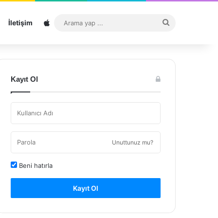
Sitemap
Arama
İletişim
yap
...
Kayıt Ol
Unuttunuz mu?
Beni hatırla
Kayıt Ol