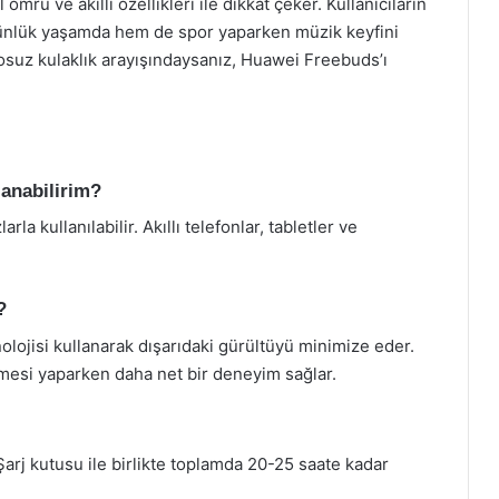
 ömrü ve akıllı özellikleri ile dikkat çeker. Kullanıcıların
 günlük yaşamda hem de spor yaparken müzik keyfini
losuz kulaklık arayışındaysanız, Huawei Freebuds’ı
lanabilirim?
a kullanılabilir. Akıllı telefonlar, tabletler ve
?
lojisi kullanarak dışarıdaki gürültüyü minimize eder.
şmesi yaparken daha net bir deneyim sağlar.
 Şarj kutusu ile birlikte toplamda 20-25 saate kadar