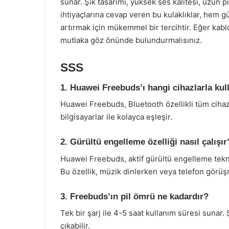
sunar. Şık tasarımı, yüksek ses kalitesi, uzun pil
ihtiyaçlarına cevap veren bu kulaklıklar, hem
artırmak için mükemmel bir tercihtir. Eğer kab
mutlaka göz önünde bulundurmalısınız.
SSS
1. Huawei Freebuds’ı hangi cihazlarla kul
Huawei Freebuds, Bluetooth özellikli tüm cihazlarl
bilgisayarlar ile kolayca eşleşir.
2. Gürültü engelleme özelliği nasıl çalışır
Huawei Freebuds, aktif gürültü engelleme tekno
Bu özellik, müzik dinlerken veya telefon görü
3. Freebuds’ın pil ömrü ne kadardır?
Tek bir şarj ile 4-5 saat kullanım süresi sunar.
çıkabilir.