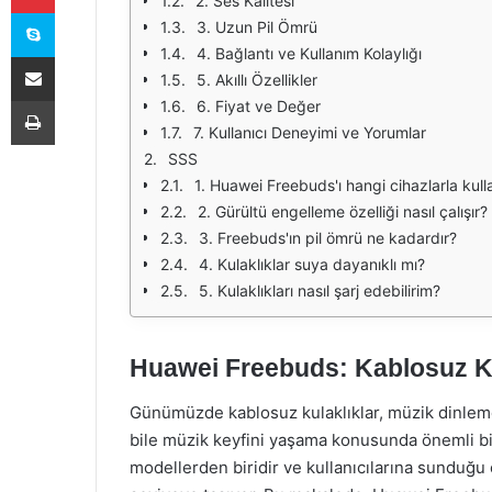
2. Ses Kalitesi
Skype
3. Uzun Pil Ömrü
4. Bağlantı ve Kullanım Kolaylığı
E-Posta ile paylaş
5. Akıllı Özellikler
Yazdır
6. Fiyat ve Değer
7. Kullanıcı Deneyimi ve Yorumlar
SSS
1. Huawei Freebuds'ı hangi cihazlarla kull
2. Gürültü engelleme özelliği nasıl çalışır?
3. Freebuds'ın pil ömrü ne kadardır?
4. Kulaklıklar suya dayanıklı mı?
5. Kulaklıkları nasıl şarj edebilirim?
Huawei Freebuds: Kablosuz Kul
Günümüzde kablosuz kulaklıklar, müzik dinlem
bile müzik keyfini yaşama konusunda önemli bi
modellerden biridir ve kullanıcılarına sunduğu 