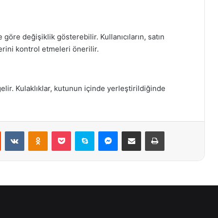
öre değişiklik gösterebilir. Kullanıcıların, satın
ini kontrol etmeleri önerilir.
lir. Kulaklıklar, kutunun içinde yerleştirildiğinde
st
Reddit
VKontakte
Odnoklassniki
Pocket
Skype
Messenger
E-Posta ile paylaş
Yazdır