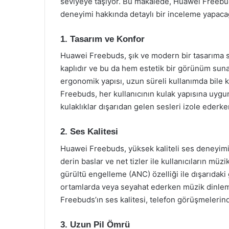
seviyeye taşıyor. Bu makalede, Huawei Freebuds’
deneyimi hakkında detaylı bir inceleme yapaca
1. Tasarım ve Konfor
Huawei Freebuds, şık ve modern bir tasarıma sa
kaplıdır ve bu da hem estetik bir görünüm sunar
ergonomik yapısı, uzun süreli kullanımda bile kon
Freebuds, her kullanıcının kulak yapısına uygu
kulaklıklar dışarıdan gelen sesleri izole ederke
2. Ses Kalitesi
Huawei Freebuds, yüksek kaliteli ses deneyimi s
derin baslar ve net tizler ile kullanıcıların müzi
gürültü engelleme (ANC) özelliği ile dışarıdaki 
ortamlarda veya seyahat ederken müzik dinlemek
Freebuds’ın ses kalitesi, telefon görüşmelerinde
3. Uzun Pil Ömrü