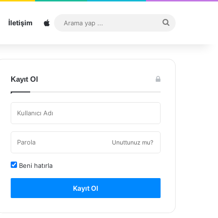
Sitemap
Arama
İletişim
yap
...
Kayıt Ol
Unuttunuz mu?
Beni hatırla
Kayıt Ol