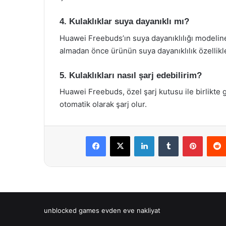
4. Kulaklıklar suya dayanıklı mı?
Huawei Freebuds’ın suya dayanıklılığı modeline g
almadan önce ürünün suya dayanıklılık özellikler
5. Kulaklıkları nasıl şarj edebilirim?
Huawei Freebuds, özel şarj kutusu ile birlikte ge
otomatik olarak şarj olur.
Facebook
X
LinkedIn
Tumblr
Pintere
unblocked games
evden eve nakliyat