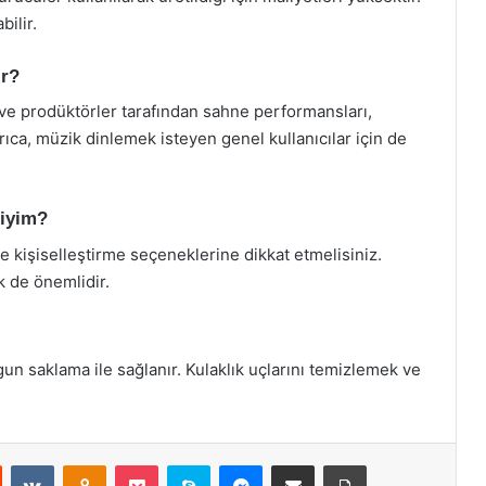
bilir.
ır?
 ve prodüktörler tarafından sahne performansları,
Ayrıca, müzik dinlemek isteyen genel kullanıcılar için de
liyim?
ve kişiselleştirme seçeneklerine dikkat etmelisiniz.
k de önemlidir.
gun saklama ile sağlanır. Kulaklık uçlarını temizlemek ve
st
Reddit
VKontakte
Odnoklassniki
Pocket
Skype
Messenger
E-Posta ile paylaş
Yazdır