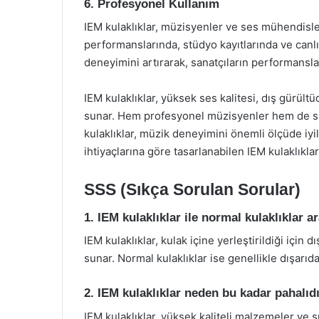
6. Profesyonel Kullanım
IEM kulaklıklar, müzisyenler ve ses mühendisler
performanslarında, stüdyo kayıtlarında ve canlı 
deneyimini artırarak, sanatçıların performanslar
IEM kulaklıklar, yüksek ses kalitesi, dış gürültü
sunar. Hem profesyonel müzisyenler hem de sıra
kulaklıklar, müzik deneyimini önemli ölçüde iyile
ihtiyaçlarına göre tasarlanabilen IEM kulaklıkla
SSS (Sıkça Sorulan Sorular)
1. IEM kulaklıklar ile normal kulaklıklar a
IEM kulaklıklar, kulak içine yerleştirildiği için
sunar. Normal kulaklıklar ise genellikle dışarıd
2. IEM kulaklıklar neden bu kadar pahalıd
IEM kulaklıklar, yüksek kaliteli malzemeler ve sü