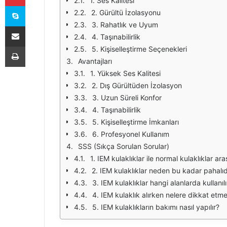
1. Ses Kalitesi
Skype
2. Gürültü İzolasyonu
3. Rahatlık ve Uyum
E-Posta ile paylaş
4. Taşınabilirlik
Yazdır
5. Kişiselleştirme Seçenekleri
Avantajları
1. Yüksek Ses Kalitesi
2. Dış Gürültüden İzolasyon
3. Uzun Süreli Konfor
4. Taşınabilirlik
5. Kişiselleştirme İmkanları
6. Profesyonel Kullanım
SSS (Sıkça Sorulan Sorular)
1. IEM kulaklıklar ile normal kulaklıklar ar
2. IEM kulaklıklar neden bu kadar pahalıd
3. IEM kulaklıklar hangi alanlarda kullanılı
4. IEM kulaklık alırken nelere dikkat etme
5. IEM kulaklıkların bakımı nasıl yapılır?