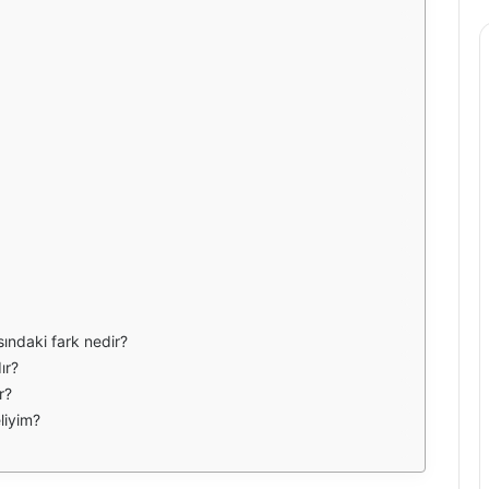
asındaki fark nedir?
ır?
r?
liyim?