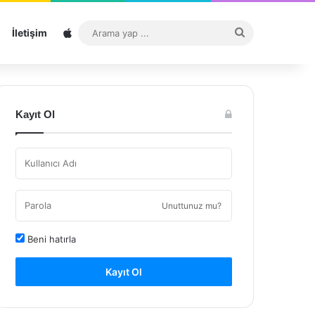
Sitemap
Arama
İletişim
yap
...
Kayıt Ol
Unuttunuz mu?
Beni hatırla
Kayıt Ol