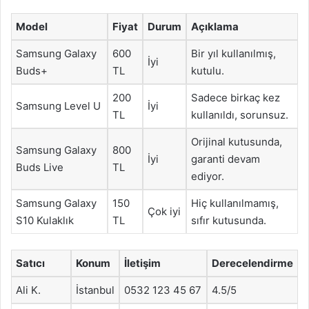
Model
Fiyat
Durum
Açıklama
Samsung Galaxy
600
Bir yıl kullanılmış,
İyi
Buds+
TL
kutulu.
200
Sadece birkaç kez
Samsung Level U
İyi
TL
kullanıldı, sorunsuz.
Orijinal kutusunda,
Samsung Galaxy
800
İyi
garanti devam
Buds Live
TL
ediyor.
Samsung Galaxy
150
Hiç kullanılmamış,
Çok iyi
S10 Kulaklık
TL
sıfır kutusunda.
Satıcı
Konum
İletişim
Derecelendirme
Ali K.
İstanbul
0532 123 45 67
4.5/5