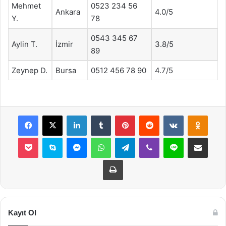
Mehmet
0523 234 56
Ankara
4.0/5
Y.
78
0543 345 67
Aylin T.
İzmir
3.8/5
89
Zeynep D.
Bursa
0512 456 78 90
4.7/5
Facebook
X
LinkedIn
Tumblr
Pinterest
Reddit
VKontakte
Odnok
Pocket
Skype
Messenger
WhatsApp
Telegram
Viber
Line
E-Posta ile payla
Yazdır
Kayıt Ol