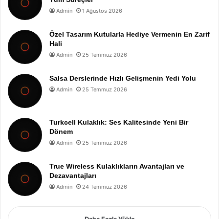
Admin
1 Ağustos 2026
Özel Tasarım Kutularla Hediye Vermenin En Zarif
Hali
Admin
25 Temmuz 2026
Salsa Derslerinde Hızlı Gelişmenin Yedi Yolu
Admin
25 Temmuz 2026
Turkcell Kulaklık: Ses Kalitesinde Yeni Bir
Dönem
Admin
25 Temmuz 2026
True Wireless Kulaklıkların Avantajları ve
Dezavantajları
Admin
24 Temmuz 2026