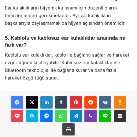
Ear kulaklıkların hijyenik kullanımı için düzenli olarak
temizlenmeleri gerekmektedir. Ayrıca, kulaklıkları
başkalarıyla paylaşmamak da hijyen açısından önemlidir.
5. Kablolu ve kablosuz ear kulaklıklar arasında ne
fark var?
Kablolu ear kulaklıklar, kablo ile bağlantı sağlar ve hareket
özgürlüğünü kısıtlayabilir. Kablosuz ear kulaklıklar ise
Bluetooth teknolojisi ile bağlantı kurar ve daha fazla
hareket özgürlüğü sunar.
Facebook
X
LinkedIn
Tumblr
Pinterest
Reddit
VKontakte
Odnok
Pocket
Skype
Messenger
WhatsApp
Telegram
Viber
Line
E-Posta ile payla
Yazdır