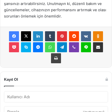
şansınızı artırabilirsiniz. Unutmayın ki, düzenli bakım ve
güncellemeler, cihazınızın performansını artırmak ve olası
sorunları önlemek için önemlidir.
Facebook
X
LinkedIn
Tumblr
Pinterest
Reddit
VKontakte
Odnok
Pocket
Skype
Messenger
WhatsApp
Telegram
Viber
Line
E-Posta ile payla
Yazdır
Kayıt Ol
Unuttunuz mu?