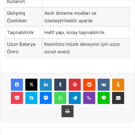
Kullanım
Gelişmiş
Akıllı dinleme modları ve
Özellikler
özelleştirilebilir ayarlar
Taşınabilirlik
Hafif yapı, kolay taşınabilirlik
Uzun Batarya
Kesintisiz müzik deneyimi için uzun
Ömrü
süreli enerji
Facebook
X
LinkedIn
Tumblr
Pinterest
Reddit
VKontakte
Odnok
Pocket
Skype
Messenger
WhatsApp
Telegram
Viber
Line
E-Posta ile payla
Yazdır