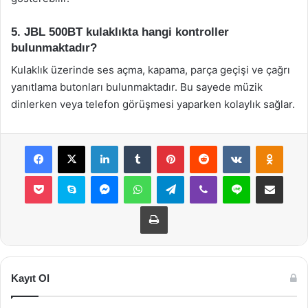
5. JBL 500BT kulaklıkta hangi kontroller
bulunmaktadır?
Kulaklık üzerinde ses açma, kapama, parça geçişi ve çağrı
yanıtlama butonları bulunmaktadır. Bu sayede müzik
dinlerken veya telefon görüşmesi yaparken kolaylık sağlar.
Facebook
X
LinkedIn
Tumblr
Pinterest
Reddit
VKontakte
Odnok
Pocket
Skype
Messenger
WhatsApp
Telegram
Viber
Line
E-Posta ile payla
Yazdır
Kayıt Ol