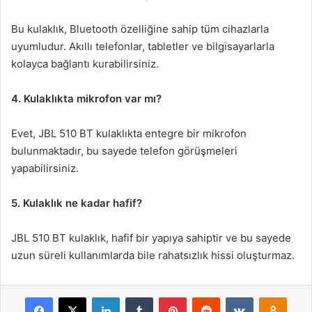
Bu kulaklık, Bluetooth özelliğine sahip tüm cihazlarla
uyumludur. Akıllı telefonlar, tabletler ve bilgisayarlarla
kolayca bağlantı kurabilirsiniz.
4. Kulaklıkta mikrofon var mı?
Evet, JBL 510 BT kulaklıkta entegre bir mikrofon
bulunmaktadır, bu sayede telefon görüşmeleri
yapabilirsiniz.
5. Kulaklık ne kadar hafif?
JBL 510 BT kulaklık, hafif bir yapıya sahiptir ve bu sayede
uzun süreli kullanımlarda bile rahatsızlık hissi oluşturmaz.
Facebook
X
LinkedIn
Tumblr
Pinterest
Reddit
VKontakte
Odnok