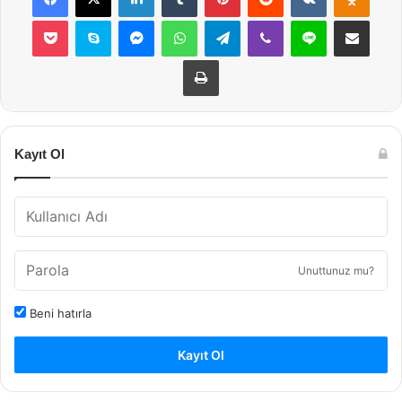
Pocket
Skype
Messenger
WhatsApp
Telegram
Viber
Line
E-Posta ile payla
Yazdır
Kayıt Ol
Unuttunuz mu?
Beni hatırla
Kayıt Ol