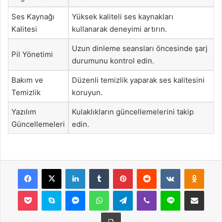
Ses Kaynağı
Yüksek kaliteli ses kaynakları
Kalitesi
kullanarak deneyimi artırın.
Uzun dinleme seansları öncesinde şarj
Pil Yönetimi
durumunu kontrol edin.
Bakım ve
Düzenli temizlik yaparak ses kalitesini
Temizlik
koruyun.
Yazılım
Kulaklıkların güncellemelerini takip
Güncellemeleri
edin.
Facebook
X
LinkedIn
Tumblr
Pinterest
Reddit
VKontakte
Odnok
Pocket
Skype
Messenger
WhatsApp
Telegram
Viber
Line
E-Posta ile payla
Yazdır