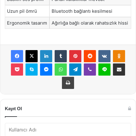
Uzun pil ömrü
Bluetooth bağlantı kesilmesi
Ergonomik tasarım
Ağırlığa bağlı olarak rahatsızlık hissi
Facebook
X
LinkedIn
Tumblr
Pinterest
Reddit
VKontakte
Odnok
Pocket
Skype
Messenger
WhatsApp
Telegram
Viber
Line
E-Posta ile payla
Yazdır
Kayıt Ol