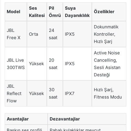
Ses
Pil
Suya
Model
Özellikler
Kalitesi
Ömrü
Dayanıklılık
Dokunmatik
JBL
24
Orta
IPX5
Kontroller,
Free X
saat
Hızlı Şarj
Active Noise
JBL Live
20
Cancelling,
Yüksek
IPX5
300TWS
saat
Sesli Asistan
Desteği
JBL
30
Hızlı Şarj,
Reflect
Yüksek
IPX7
saat
Fitness Modu
Flow
Avantajlar
Dezavantajlar
Baskın ses profili
Pahalı kulaklıklar mevcut