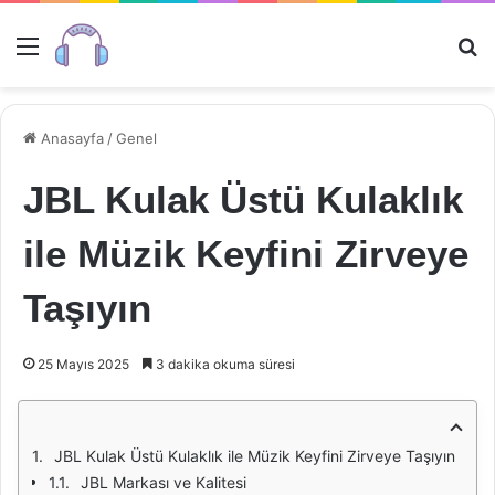
Menü
Ar
Anasayfa
/
Genel
JBL Kulak Üstü Kulaklık
ile Müzik Keyfini Zirveye
Taşıyın
25 Mayıs 2025
3 dakika okuma süresi
JBL Kulak Üstü Kulaklık ile Müzik Keyfini Zirveye Taşıyın
JBL Markası ve Kalitesi