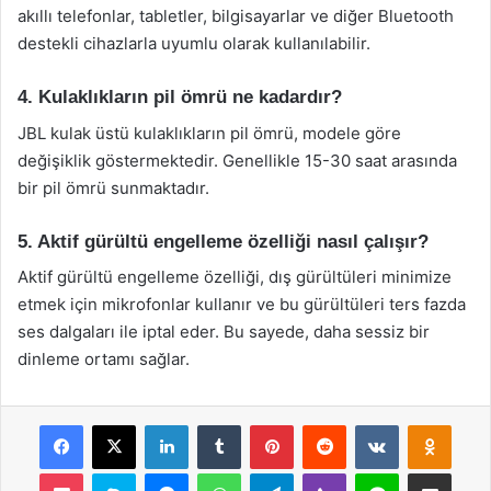
akıllı telefonlar, tabletler, bilgisayarlar ve diğer Bluetooth
destekli cihazlarla uyumlu olarak kullanılabilir.
4. Kulaklıkların pil ömrü ne kadardır?
JBL kulak üstü kulaklıkların pil ömrü, modele göre
değişiklik göstermektedir. Genellikle 15-30 saat arasında
bir pil ömrü sunmaktadır.
5. Aktif gürültü engelleme özelliği nasıl çalışır?
Aktif gürültü engelleme özelliği, dış gürültüleri minimize
etmek için mikrofonlar kullanır ve bu gürültüleri ters fazda
ses dalgaları ile iptal eder. Bu sayede, daha sessiz bir
dinleme ortamı sağlar.
Facebook
X
LinkedIn
Tumblr
Pinterest
Reddit
VKontakte
Odnok
Pocket
Skype
Messenger
WhatsApp
Telegram
Viber
Line
E-Posta ile payla