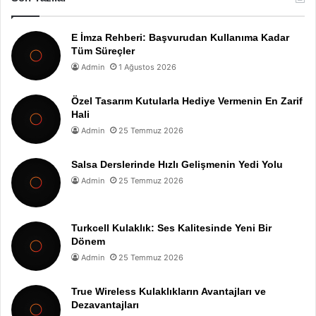
E İmza Rehberi: Başvurudan Kullanıma Kadar
Tüm Süreçler
Admin
1 Ağustos 2026
Özel Tasarım Kutularla Hediye Vermenin En Zarif
Hali
Admin
25 Temmuz 2026
Salsa Derslerinde Hızlı Gelişmenin Yedi Yolu
Admin
25 Temmuz 2026
Turkcell Kulaklık: Ses Kalitesinde Yeni Bir
Dönem
Admin
25 Temmuz 2026
True Wireless Kulaklıkların Avantajları ve
Dezavantajları