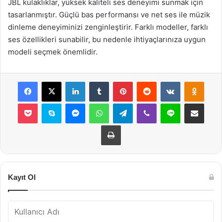
JBL kulaklıklar, yüksek kaliteli ses deneyimi sunmak için
tasarlanmıştır. Güçlü bas performansı ve net ses ile müzik
dinleme deneyiminizi zenginleştirir. Farklı modeller, farklı
ses özellikleri sunabilir, bu nedenle ihtiyaçlarınıza uygun
modeli seçmek önemlidir.
Facebook
X
LinkedIn
Tumblr
Pinterest
Reddit
VKontakte
Odnok
Pocket
Skype
Messenger
WhatsApp
Telegram
Viber
Line
E-Posta ile payla
Yazdır
Kayıt Ol