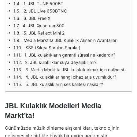
1. JBL TUNE 500BT
2. JBL Live 650BTNC
3. JBL Free X
4. JBL Quantum 800
5. JBL Reflect Mini 2
Media Markt'ta JBL Kulaklık Almanın Avantajları
SSS (Sıkça Sorulan Sorular)
1. JBL kulaklıkların garanti süresi ne kadardır?
2. JBL kulaklıklar suya dayanıklı mı?
3. Media Markt'ta JBL kulaklık almak için online sipariş verebilir miyim?
4. JBL kulaklıklar hangi cihazlarla uyumludur?
5. JBL kulaklıkların ses kalitesi nasıldır?
JBL Kulaklık Modelleri Media
Markt’ta!
Günümüzde müzik dinleme alışkanlıkları, teknolojinin
gelişmesiyle birlikte büyük bir evrim geçirmiştir.