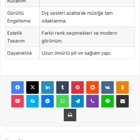
Kullanım
Gürültü
Dış sesleri azaltarak müziğe tam
Engelleme
odaklanma.
Estetik
Farklı renk seçenekleri ve modern
Tasarım
görünüm.
Dayanıklılık
Uzun ömürlü pil ve sağlam yapı.
Facebook
X
LinkedIn
Tumblr
Pinterest
Reddit
VKontakte
Odnok
Pocket
Skype
Messenger
WhatsApp
Telegram
Viber
Line
E-Posta ile payla
Yazdır