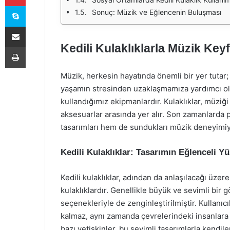
Skype
Sonuç: Müzik ve Eğlencenin Buluşması
E-Posta ile paylaş
Kedili Kulaklıklarla Müzik Keyf
Yazdır
Müzik, herkesin hayatında önemli bir yer tutar; 
yaşamın stresinden uzaklaşmamıza yardımcı ol
kullandığımız ekipmanlardır. Kulaklıklar, müzi
aksesuarlar arasında yer alır. Son zamanlarda po
tasarımları hem de sundukları müzik deneyimiyl
Kedili Kulaklıklar: Tasarımın Eğlenceli Y
Kedili kulaklıklar, adından da anlaşılacağı üzere
kulaklıklardır. Genellikle büyük ve sevimli bir g
seçenekleriyle de zenginleştirilmiştir. Kullanıc
kalmaz, aynı zamanda çevrelerindeki insanlara e
bazı yetişkinler, bu sevimli tasarımlarla kendile