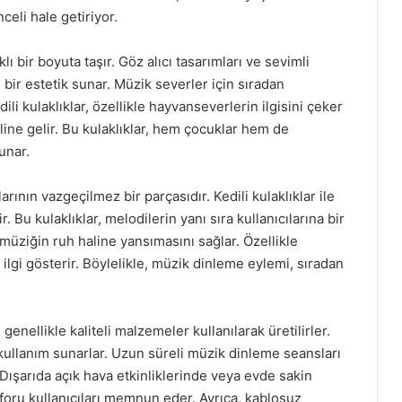
celi hale getiriyor.
lı bir boyuta taşır. Göz alıcı tasarımları ve sevimli
 bir estetik sunar. Müzik severler için sıradan
ili kulaklıklar, özellikle hayvanseverlerin ilgisini çeker
line gelir. Bu kulaklıklar, hem çocuklar hem de
unar.
rının vazgeçilmez bir parçasıdır. Kedili kulaklıklar ile
 Bu kulaklıklar, melodilerin yanı sıra kullanıcılarına bir
 müziğin ruh haline yansımasını sağlar. Özellikle
a ilgi gösterir. Böylelikle, müzik dinleme eylemi, sıradan
 genellikle kaliteli malzemeler kullanılarak üretilirler.
ullanım sunarlar. Uzun süreli müzik dinleme seansları
. Dışarıda açık hava etkinliklerinde veya evde sakin
onforu kullanıcıları memnun eder. Ayrıca, kablosuz