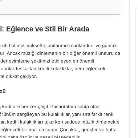
i: Eğlence ve Stil Bir Arada
ruh halimizi yükseltir, anılarımızı canlandırır ve günlük
ur. Ancak müziği dinlemenin bir diğer önemli unsuru da
ği deneyimleme şeklimizi etkileyen en önemli
pülaritesi artan kedili kulaklıklar, hem eğlenceli
e dikkat çekiyor.
üzü
, kedilere benzer çeşitli tasarımlara sahip olan
örünüm sergileyen bu kulaklıklar, yanı sıra farklı renk
ılar, kedili kulaklıkları takarken sadece müzik dinlemekle
ğlenceli bir imaj da sunar. Çocuklar, gençler ve hatta
rini daha özgür ve neşeli hissedebilir.