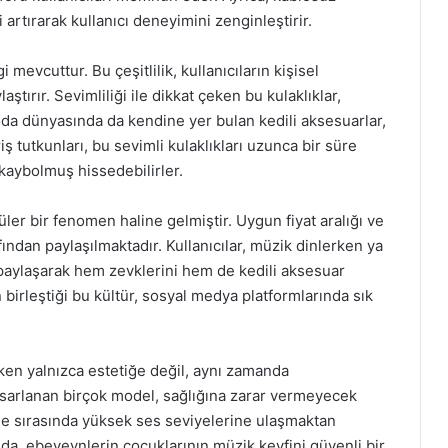
artırarak kullanıcı deneyimini zenginleştirir.
i mevcuttur. Bu çeşitlilik, kullanıcıların kişisel
tırır. Sevimliliği ile dikkat çeken bu kulaklıklar,
oda dünyasında da kendine yer bulan kedili aksesuarlar,
ş tutkunları, bu sevimli kulaklıkları uzunca bir süre
a kaybolmuş hissedebilirler.
üler bir fenomen haline gelmiştir. Uygun fiyat aralığı ve
rafından paylaşılmaktadır. Kullanıcılar, müzik dinlerken ya
 paylaşarak hem zevklerini hem de kedili aksesuar
n birleştiği bu kültür, sosyal medya platformlarında sık
ırken yalnızca estetiğe değil, aynı zamanda
tasarlanan birçok model, sağlığına zarar vermeyecek
eme sırasında yüksek ses seviyelerine ulaşmaktan
Bu da, ebeveynlerin çocuklarının müzik keyfini güvenli bir