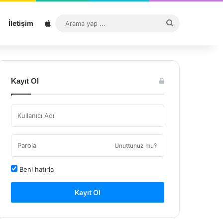
Sitemap
Arama
İletişim
yap
...
Kayıt Ol
Unuttunuz mu?
Beni hatırla
Kayıt Ol