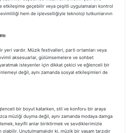
le etkileşime geçebilir veya çeşitli uygulamaları kontrol
sevimliliği hem de işlevselliğiyle teknoloji tutkunlarının
ımı
ir yeri vardır. Müzik festivalleri, parti ortamları veya
evimli aksesuarlar, gülümsemelere ve sohbet
 yaratmak isteyenler için dikkat çekici ve eğlenceli bir
inlemeyi değil, aynı zamanda sosyal etkileşimleri de
enceli bir boyut katarken, stil ve konforu bir araya
alnızca müziği duyma değil, aynı zamanda modaya damga
nlemek, keyifli anlar biriktirmek ve sevdiklerimizle
ih olabilir. Unutulmamalıdır ki, müzik bir yaşam tarzıdır