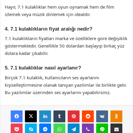
Hayır, 7.1 kulaklıklar hem oyun oynamak hem de film
izlemek veya müzik dinlemek için idealdir.
4. 7.1 kulaklıkların fiyat aralığı nedir?
7.1 kulaklıkların fiyatları marka ve özelliklere göre değişiklik
göstermektedir. Genellikle 50 dolardan başlayıp birkaç yüz
dolara kadar çıkabilir.
5. 7.1 kulaklıklar nasıl ayarlanır?
Birçok 7.1 kulaklık, kullanıcıların ses ayarlarını
kişiselleştirmesine olanak tanıyan yazılımlar ile birlikte gelir.
Bu yazılımlar üzerinden ses ayarlarını yapabilirsiniz.
Facebook
X
LinkedIn
Tumblr
Pinterest
Reddit
VKontakte
Odnok
Pocket
Skype
Messenger
WhatsApp
Telegram
Viber
Line
E-Posta ile payla