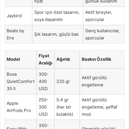
fiyat
günlük kullanım
Spor için özel tasarım,
Aktif bireyler,
Jaybird
suya dayanıklı
sporcular
Beats by
Genç kullanıcılar,
Şık tasarım, güçlü bas
Dre
sporcular
Fiyat
Model
Ağırlık
Baskın Özellik
Aralığı
Bose
300-
Aktif gürültü
QuietComfort
400
235 gr
engelleme
35 II
USD
250-
5.4 gr
Aktif gürültü
Apple
300
(her bir
engelleme, şeffaf
AirPods Pro
USD
kulaklık)
mod
350-
Sony WH-
Otomatik gürültü