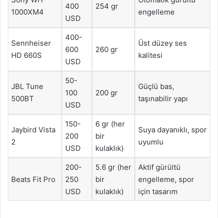
400
254 gr
1000XM4
engelleme
USD
400-
Sennheiser
Üst düzey ses
600
260 gr
HD 660S
kalitesi
USD
50-
JBL Tune
Güçlü bas,
100
200 gr
500BT
taşınabilir yapı
USD
150-
6 gr (her
Jaybird Vista
Suya dayanıklı, spor
200
bir
2
uyumlu
USD
kulaklık)
200-
5.6 gr (her
Aktif gürültü
Beats Fit Pro
250
bir
engelleme, spor
USD
kulaklık)
için tasarım