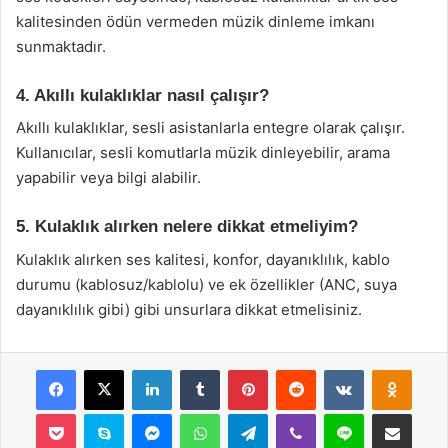
kalitesinden ödün vermeden müzik dinleme imkanı
sunmaktadır.
4. Akıllı kulaklıklar nasıl çalışır?
Akıllı kulaklıklar, sesli asistanlarla entegre olarak çalışır.
Kullanıcılar, sesli komutlarla müzik dinleyebilir, arama
yapabilir veya bilgi alabilir.
5. Kulaklık alırken nelere dikkat etmeliyim?
Kulaklık alırken ses kalitesi, konfor, dayanıklılık, kablo
durumu (kablosuz/kablolu) ve ek özellikler (ANC, suya
dayanıklılık gibi) gibi unsurlara dikkat etmelisiniz.
Facebook
X
LinkedIn
Tumblr
Pinterest
Reddit
VKontakte
Odnok
Pocket
Skype
Messenger
WhatsApp
Telegram
Viber
Line
E-Posta ile payla