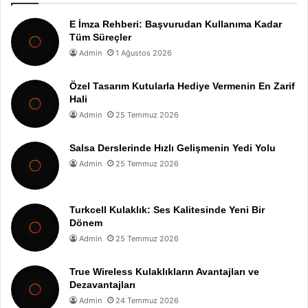
E İmza Rehberi: Başvurudan Kullanıma Kadar
Tüm Süreçler
Admin
1 Ağustos 2026
Özel Tasarım Kutularla Hediye Vermenin En Zarif
Hali
Admin
25 Temmuz 2026
Salsa Derslerinde Hızlı Gelişmenin Yedi Yolu
Admin
25 Temmuz 2026
Turkcell Kulaklık: Ses Kalitesinde Yeni Bir
Dönem
Admin
25 Temmuz 2026
True Wireless Kulaklıkların Avantajları ve
Dezavantajları
Admin
24 Temmuz 2026