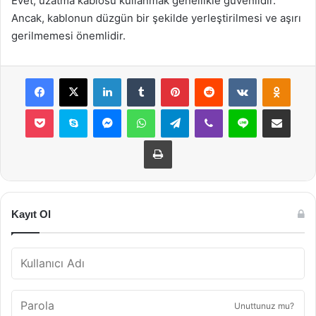
Evet, uzatma kablosu kullanmak genellikle güvenlidir.
Ancak, kablonun düzgün bir şekilde yerleştirilmesi ve aşırı
gerilmemesi önemlidir.
Facebook
X
LinkedIn
Tumblr
Pinterest
Reddit
VKontakte
Odnok
Pocket
Skype
Messenger
WhatsApp
Telegram
Viber
Line
E-Posta ile payla
Yazdır
Kayıt Ol
Unuttunuz mu?