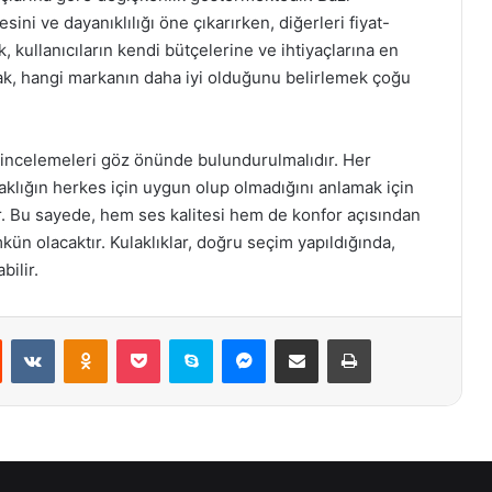
esini ve dayanıklılığı öne çıkarırken, diğerleri fiyat-
 kullanıcıların kendi bütçelerine ve ihtiyaçlarına en
ncak, hangi markanın daha iyi olduğunu belirlemek çoğu
e incelemeleri göz önünde bulundurulmalıdır. Her
laklığın herkes için uygun olup olmadığını anlamak için
tır. Bu sayede, hem ses kalitesi hem de konfor açısından
kün olacaktır. Kulaklıklar, doğru seçim yapıldığında,
bilir.
st
Reddit
VKontakte
Odnoklassniki
Pocket
Skype
Messenger
E-Posta ile paylaş
Yazdır