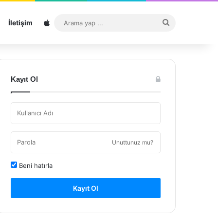
Sitemap
Arama
İletişim
yap
...
Kayıt Ol
Unuttunuz mu?
Beni hatırla
Kayıt Ol