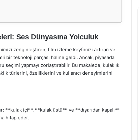
eleri: Ses Dünyasına Yolculuk
izi zenginleştiren, film izleme keyfimizi artıran ve
i bir teknoloji parçası haline geldi. Ancak, piyasada
u seçimi yapmayı zorlaştırabilir. Bu makalede, kulaklık
lık türlerini, özelliklerini ve kullanıcı deneyimlerini
ır: **kulak içi**, **kulak üstü** ve **dışarıdan kapalı**
ına hitap eder.