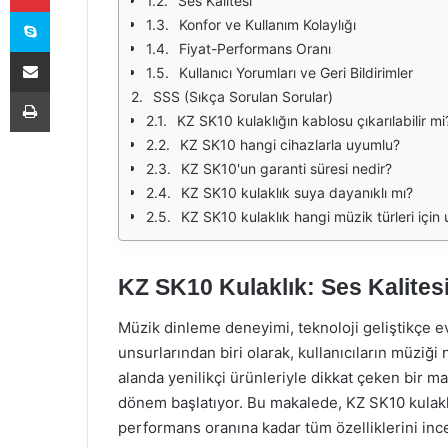
Ses Kalitesi
Skype
Konfor ve Kullanım Kolaylığı
Fiyat-Performans Oranı
E-Posta ile paylaş
Kullanıcı Yorumları ve Geri Bildirimler
Yazdır
SSS (Sıkça Sorulan Sorular)
KZ SK10 kulaklığın kablosu çıkarılabilir mi
KZ SK10 hangi cihazlarla uyumlu?
KZ SK10'un garanti süresi nedir?
KZ SK10 kulaklık suya dayanıklı mı?
KZ SK10 kulaklık hangi müzik türleri içi
KZ SK10 Kulaklık: Ses Kalite
Müzik dinleme deneyimi, teknoloji geliştikçe evr
unsurlarından biri olarak, kullanıcıların müziği n
alanda yenilikçi ürünleriyle dikkat çeken bir mar
dönem başlatıyor. Bu makalede, KZ SK10 kulaklı
performans oranına kadar tüm özelliklerini inc