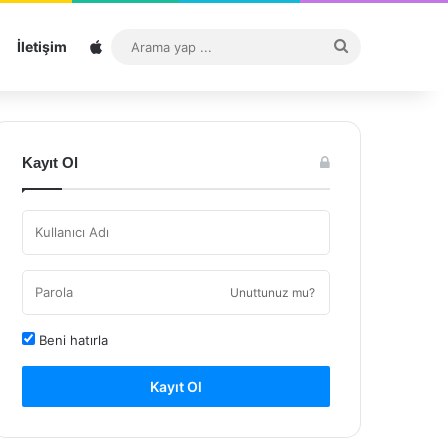
Sitemap
Arama
İletişim
yap
...
Kayıt Ol
Unuttunuz mu?
Beni hatırla
Kayıt Ol