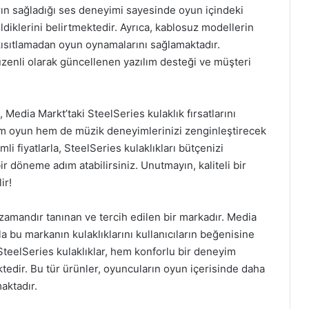
arın sağladığı ses deneyimi sayesinde oyun içindeki
ildiklerini belirtmektedir. Ayrıca, kablosuz modellerin
 kısıtlamadan oyun oynamalarını sağlamaktadır.
 düzenli olarak güncellenen yazılım desteği ve müşteri
, Media Markt’taki SteelSeries kulaklık fırsatlarını
hem oyun hem de müzik deneyimlerinizi zenginleştirecek
li fiyatlarla, SteelSeries kulaklıkları bütçenizi
r döneme adım atabilirsiniz. Unutmayın, kaliteli bir
ir!
zamandır tanınan ve tercih edilen bir markadır. Media
a bu markanın kulaklıklarını kullanıcıların beğenisine
SteelSeries kulaklıklar, hem konforlu bir deneyim
tedir. Bu tür ürünler, oyuncuların oyun içerisinde daha
aktadır.