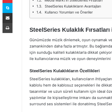
Media Markt'ın SteelSeries Fırsatları
Skype
SteelSeries Kulaklıkların Avantajları
Kullanıcı Yorumları ve Öneriler
E-Posta ile paylaş
Yazdır
SteelSeries Kulaklık Fırsatlar
Günümüzde müzik dinlemek, oyun oynamak ve vide
zamankinden daha fazla artmıştır. Bu bağlamda
için sunduğu kaliteli kulaklıklarla dikkat çekiyo
ile kullanıcılarına müzik ve oyun deneyimlerini
SteelSeries Kulaklıkların Özellikleri
SteelSeries kulaklıkları, kullanıcıların ihtiyaç
kablolu hem de kablosuz seçenekleri ile dikkat 
tasarımlar ve uzun süreli kullanım için ideal öz
yazılımlar ile kişiselleştirme imkanı da sunmak
surround ses sistemleri ile donatılmış SteelSeri