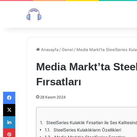
Anasayfa
/
Genel
/
Media Markt’ta SteelSeries Kulakl
Media Markt’ta Stee
Fırsatları
Facebook
28 Kasım 2024
X
LinkedIn
SteelSeries Kulaklık Fırsatları ile Ses Kalites
Pinterest
SteelSeries Kulaklıkların Özellikleri