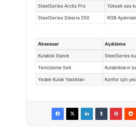
SteelSeries Arctis Pro
Yüksek ses ka
SteelSeries Siberia 350
RGB Aydınlatm
Aksesuar
Açıklama
Kulaklık Standı
SteelSeries kul
Temizleme Seti
Kulaklıkların 
Yedek Kulak Yastıkları
Konfor için ye
Facebook
X
LinkedIn
Tumblr
Pintere