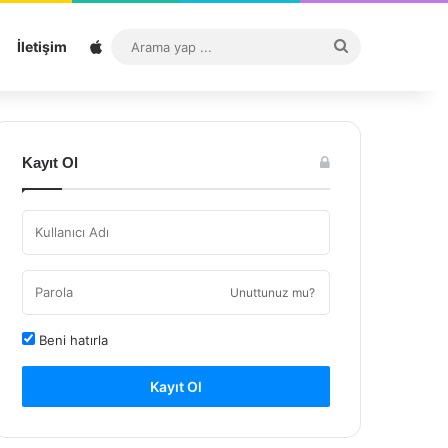
Sitemap
Arama
İletişim
yap
...
Kayıt Ol
Unuttunuz mu?
Beni hatırla
Kayıt Ol