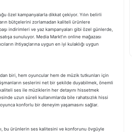
ğu özel kampanyalarla dikkat çekiyor. Yılın belirli
rın bütçelerini zorlamadan kaliteli ürünlere
lbaşı indirimleri ve yaz kampanyaları gibi özel günlerde,
la satışa sunuluyor. Media Markt’ın online mağazası
ıcıların ihtiyaçlarına uygun en iyi kulaklığı uygun
ndan biri, hem oyuncular hem de müzik tutkunları için
şmanların seslerini net bir şekilde duyabilmek, önemli
kaliteli ses ile müziklerin her detayını hissetmek
inde uzun süreli kullanımlarda bile rahatsızlık hissi
 boyunca konforlu bir deneyim yaşamasını sağlar.
cı, bu ürünlerin ses kalitesini ve konforunu övgüyle