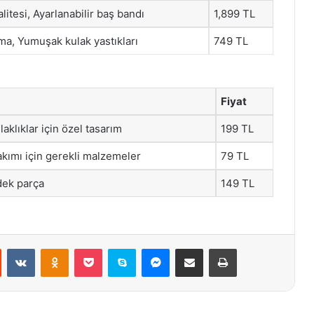
litesi, Ayarlanabilir baş bandı
1,899 TL
a, Yumuşak kulak yastıkları
749 TL
Fiyat
aklıklar için özel tasarım
199 TL
bakımı için gerekli malzemeler
79 TL
dek parça
149 TL
st
Reddit
VKontakte
Odnoklassniki
Pocket
Skype
Messenger
E-Posta ile paylaş
Yazdır